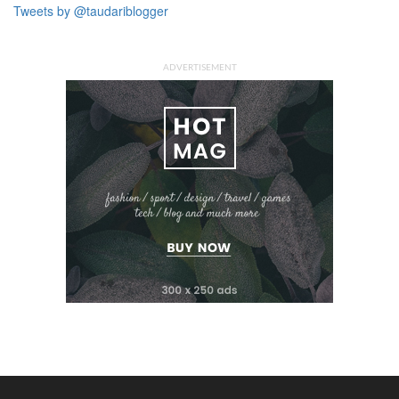
Tweets by @taudariblogger
ADVERTISEMENT