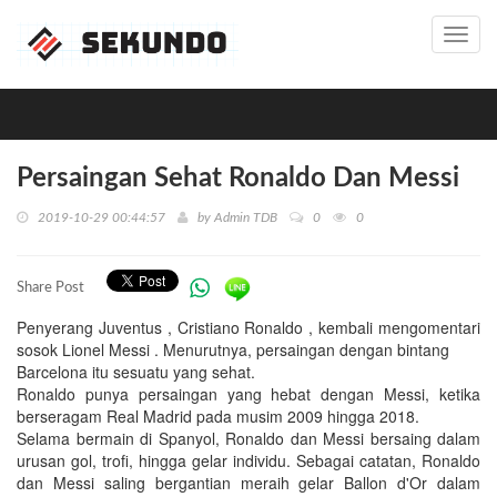
Toggl
navig
Persaingan Sehat Ronaldo Dan Messi
2019-10-29 00:44:57
by
Admin TDB
0
0
Share Post
Penyerang Juventus , Cristiano Ronaldo , kembali mengomentari
sosok Lionel Messi . Menurutnya, persaingan dengan bintang
Barcelona itu sesuatu yang sehat.
Ronaldo punya persaingan yang hebat dengan Messi, ketika
berseragam Real Madrid pada musim 2009 hingga 2018.
Selama bermain di Spanyol, Ronaldo dan Messi bersaing dalam
urusan gol, trofi, hingga gelar individu. Sebagai catatan, Ronaldo
dan Messi saling bergantian meraih gelar Ballon d'Or dalam