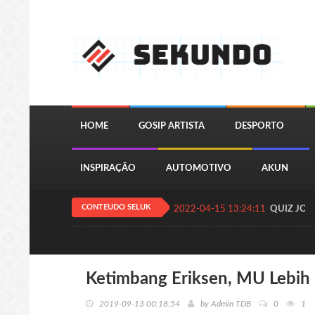
HOME
GOSIP ARTISTA
DESPORTO
INSPIRAÇÃO
AUTOMOTIVO
AKUN
CONTEUDO SELUK
2022-04-15 13:24:11
QUIZ JOGA
Ketimbang Eriksen, MU Lebih 
2019-09-13 00:18:54
by
Admin TDB
0
1