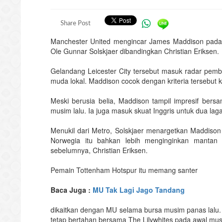
Share Post
Manchester United mengincar James Maddison pada 
Ole Gunnar Solskjaer dibandingkan Christian Eriksen.
Gelandang Leicester City tersebut masuk radar pem
muda lokal. Maddison cocok dengan kriteria tersebut 
Meski berusia belia, Maddison tampil impresif bers
musim lalu. Ia juga masuk skuat Inggris untuk dua lag
Menukil dari Metro, Solskjaer menargetkan Maddison
Norwegia itu bahkan lebih menginginkan mantan p
sebelumnya, Christian Eriksen.
Pemain Tottenham Hotspur itu memang santer
Baca Juga :
MU Tak Lagi Jago Tandang
dikaitkan dengan MU selama bursa musim panas lalu.
tetap bertahan bersama The Lilywhites pada awal musi