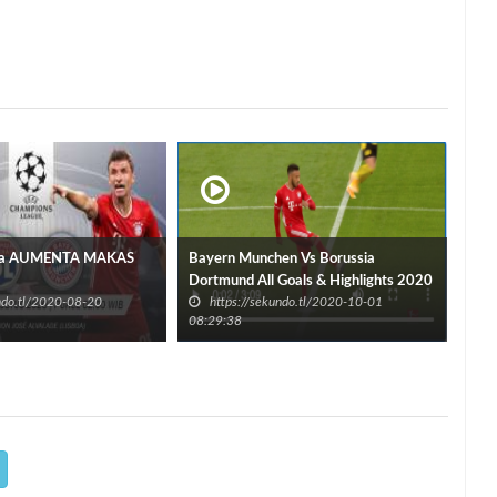
ra AUMENTA MAKAS
Bayern Munchen Vs Borussia
Dortmund All Goals & Highlights 2020
undo.tl/2020-08-20
https://sekundo.tl/2020-10-01
08:29:38