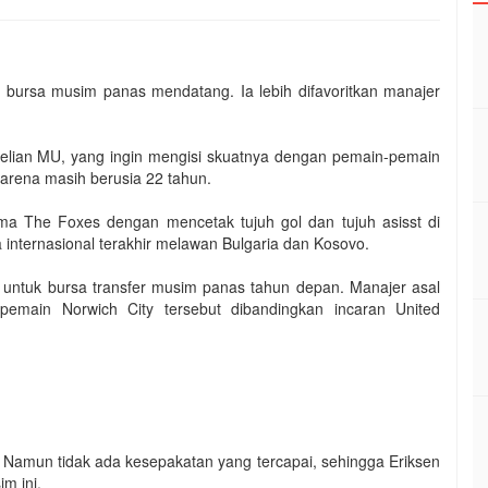
bursa musim panas mendatang. Ia lebih difavoritkan manajer
belian MU, yang ingin mengisi skuatnya dengan pemain-pemain
karena masih berusia 22 tahun.
ama The Foxes dengan mencetak tujuh gol dan tujuh asisst di
a internasional terakhir melawan Bulgaria dan Kosovo.
 untuk bursa transfer musim panas tahun depan. Manajer asal
emain Norwich City tersebut dibandingkan incaran United
 Namun tidak ada kesepakatan yang tercapai, sehingga Eriksen
m ini.