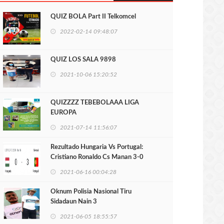
QUIZ BOLA Part II Telkomcel
2022-02-14 09:48:07
QUIZ LOS SALA 9898
2021-10-06 15:20:52
QUIZZZZ TEBEBOLAAA LIGA
EUROPA
2021-07-14 11:56:07
Rezultado Hungaria Vs Portugal:
Cristiano Ronaldo Cs Manan 3-0
2021-06-16 00:04:28
Oknum Polisia Nasional Tiru
Sidadaun Nain 3
2021-06-05 18:55:57