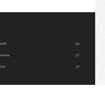
toGP
68
enovela
27
 Liur
19
Home