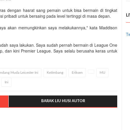
ras dengan hasrat sang pemain untuk bisa bermain di tingkat
si pribadi untuk bersaing pada level tertinggi di masa depan.
L
n saya akan memungkinkan saya melakukannya," kata Maddison
Tw
 sudah saya lakukan. Saya sudah pernah bermain di League One
ship, dan kini Premier League. Saya selalu berusaha keras untuk
ndang Muda Leicester Ini
Ketimbang
Eriksen
MU
Ini
BARAK LIU HUSI AUTOR