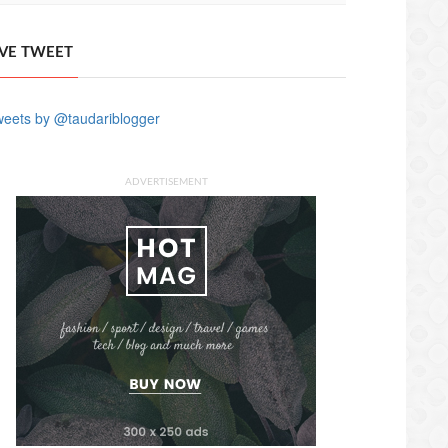
IVE TWEET
eets by @taudariblogger
ADVERTISEMENT