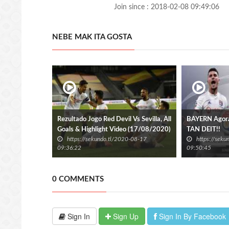
Join since : 2018-02-08 09:49:06
NEBE MAK ITA GOSTA
Rezultado Jogo Red Devil Vs Sevilla, All
BAYERN Ago
Goals & Highlight Video (17/08/2020)
TAN DEIT!!
https://sekundo.tl/2020-08-17
https://sek
09:36:22
09:50:45
0 COMMENTS
Sign In
Sign Up
Sign In By Facebook