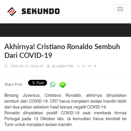
Toggl
navig
Akhirnya! Cristiano Ronaldo Sembuh
Dari COVID-19
2020-10-31 14:02:43
by
Admin TDB
0
8
Share Post
Bintang Juventus, Cristiano Ronaldo, akhirnya dinyatakan
sembuh dari COVID-19. CR7 harus menjalani isolasi mandiri lebih
dari dua pekan sebelum hasil tesnya negatif COVID-19.
Ronaldo dinyatakan positif COVID-19 saat membela timnas
Portugal pada 13 Oktober lalu. Ia kemudian harus kembali ke
Turin untuk menjalani isolasi mandiri.