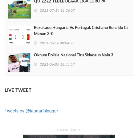
QUIZZZZ TEBEBOLAAA LIGA EUROPA
2021-07-14 11:56:07
Rezultado Hungaria Vs Portugal: Cristiano Ronaldo Cs
Manan 3-0
2021-06-16 00:04:28
Oknum Polisia Nasional Tiru Sidadaun Nain 3
2021-06-05 18:55:57
LIVE TWEET
Tweets by @taudariblogger
ADVERTISEMENT