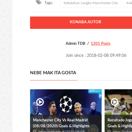
Tags:
Kekalahan Langka Manchester City
Kek
KONABA AUTOR
Admin TDB
1205 Posts
Join since : 2018-02-08 09:49:06
NEBE MAK ITA GOSTA
Manchester City Vs Real Madrid
Rezultado Jogo
(08/08/2020) Goals & Highlights
Goals & Highl
https://sekundo.tl/2020-08-08
https://sek