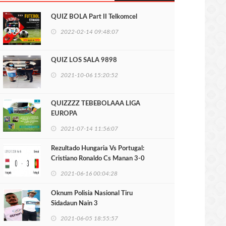
QUIZ BOLA Part II Telkomcel
2022-02-14 09:48:07
QUIZ LOS SALA 9898
2021-10-06 15:20:52
QUIZZZZ TEBEBOLAAA LIGA
EUROPA
2021-07-14 11:56:07
Rezultado Hungaria Vs Portugal:
Cristiano Ronaldo Cs Manan 3-0
2021-06-16 00:04:28
Oknum Polisia Nasional Tiru
Sidadaun Nain 3
2021-06-05 18:55:57