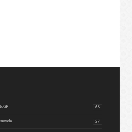
toGP
68
enovela
27