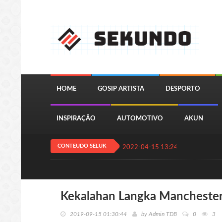
HOME
GOSIP ARTISTA
DESPORTO
INSPIRAÇÃO
AUTOMOTIVO
AKUN
CONTEUDO SELUK
2022-04-15 13:24:11
QUIZ JOGA
Kekalahan Langka Manchester
2019-09-15 01:30:44
by
Admin TDB
0
3