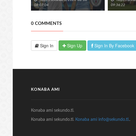
08:07:04
09:36:22
0 COMMENTS
Sign In
Sign Up
Sign In By Facebook
KONABA AMI
Konaba ami sekundo.tl.
Konaba ami sekundo.tl.
Konaba ami info@sekundo.tl.
.