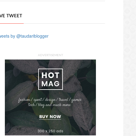
IVE TWEET
eets by @taudariblogger
ADVERTISEMENT