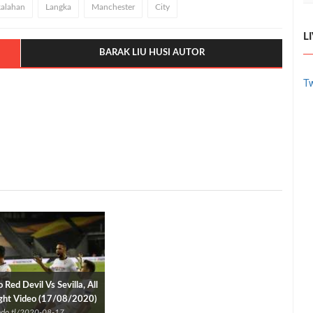
alahan
Langka
Manchester
City
L
BARAK LIU HUSI AUTOR
Tw
 Red Devil Vs Sevilla, All
ight Video (17/08/2020)
undo.tl/2020-08-17