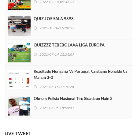
2022-02-14 09:48:07
QUIZ LOS SALA 9898
2021-10-06 15:20:52
QUIZZZZ TEBEBOLAAA LIGA EUROPA
2021-07-14 11:56:07
Rezultado Hungaria Vs Portugal: Cristiano Ronaldo Cs
Manan 3-0
2021-06-16 00:04:28
Oknum Polisia Nasional Tiru Sidadaun Nain 3
2021-06-05 18:55:57
LIVE TWEET