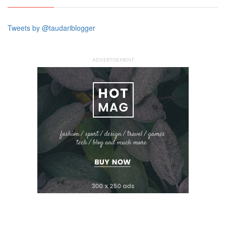
Tweets by @taudariblogger
ADVERTISEMENT