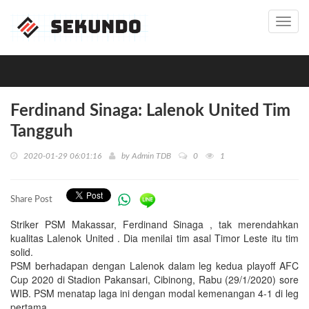
Toggl
navig
Ferdinand Sinaga: Lalenok United Tim
Tangguh
2020-01-29 06:01:16
by
Admin TDB
0
1
Share Post
Striker PSM Makassar, Ferdinand Sinaga , tak merendahkan
kualitas Lalenok United . Dia menilai tim asal Timor Leste itu tim
solid.
PSM berhadapan dengan Lalenok dalam leg kedua playoff AFC
Cup 2020 di Stadion Pakansari, Cibinong, Rabu (29/1/2020) sore
WIB. PSM menatap laga ini dengan modal kemenangan 4-1 di leg
pertama.