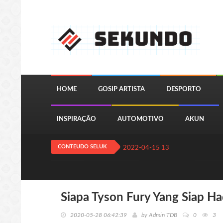
HOME
GOSIP ARTISTA
DESPORTO
INSPIRAÇÃO
AUTOMOTIVO
AKUN
CONTEUDO SELUK
2022-04-15 13:24:11
QUIZ JOGA
Siapa Tyson Fury Yang Siap H
2020-05-28 06:42:39
by
Admin TDB
0
3