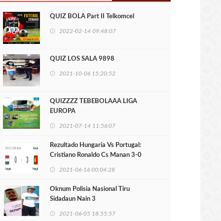
QUIZ BOLA Part II Telkomcel
2022-02-14 09:48:07
QUIZ LOS SALA 9898
2021-10-06 15:20:52
QUIZZZZ TEBEBOLAAA LIGA
EUROPA
2021-07-14 11:56:07
Rezultado Hungaria Vs Portugal:
Cristiano Ronaldo Cs Manan 3-0
2021-06-16 00:04:28
Oknum Polisia Nasional Tiru
Sidadaun Nain 3
2021-06-05 18:55:57