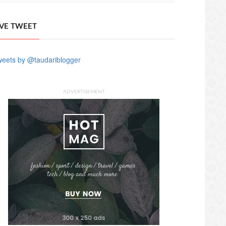
IVE TWEET
eets by @taudariblogger
ADVERTISEMENT