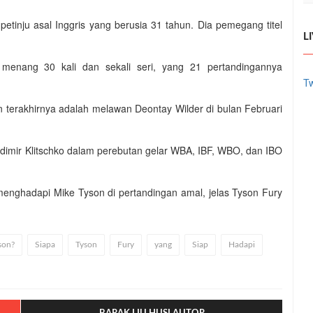
etinju asal Inggris yang berusia 31 tahun. Dia pemegang titel
L
menang 30 kali dan sekali seri, yang 21 pertandingannya
Tw
an terakhirnya adalah melawan Deontay Wilder di bulan Februari
dimir Klitschko dalam perebutan gelar WBA, IBF, WBO, dan IBO
menghadapi Mike Tyson di pertandingan amal, jelas Tyson Fury
son?
Siapa
Tyson
Fury
yang
Siap
Hadapi