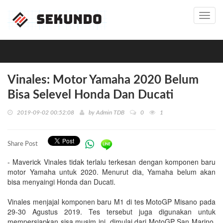
Toggl
navig
Vinales: Motor Yamaha 2020 Belum
Bisa Selevel Honda Dan Ducati
2019-09-02 00:52:08
by
Admin TDB
0
1
Share Post
- Maverick Vinales tidak terlalu terkesan dengan komponen baru
motor Yamaha untuk 2020. Menurut dia, Yamaha belum akan
bisa menyaingi Honda dan Ducati.
Vinales menjajal komponen baru M1 di tes MotoGP Misano pada
29-30 Agustus 2019. Tes tersebut juga digunakan untuk
mempersiapkan sisa musim ini, dimulai dari MotoGP San Marino,