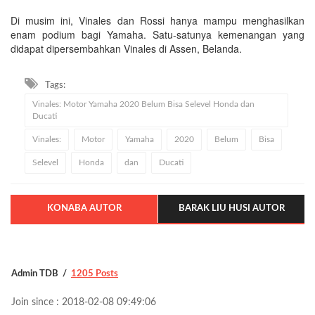
Di musim ini, Vinales dan Rossi hanya mampu menghasilkan
enam podium bagi Yamaha. Satu-satunya kemenangan yang
didapat dipersembahkan Vinales di Assen, Belanda.
Tags:
Vinales: Motor Yamaha 2020 Belum Bisa Selevel Honda dan
Ducati
Vinales:
Motor
Yamaha
2020
Belum
Bisa
Selevel
Honda
dan
Ducati
KONABA AUTOR
BARAK LIU HUSI AUTOR
Admin TDB
1205 Posts
Join since : 2018-02-08 09:49:06