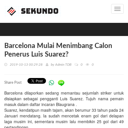
Toggl
navig
Barcelona Mulai Menimbang Calon
Penerus Luis Suarez?
2019-10-13 00:29:28
by
Admin TDB
0
0
Share Post
Barcelona dilaporkan sedang memantau sejumlah striker untuk
disiapkan sebagai pengganti Luis Suarez. Tujuh nama pemain
masuk dalam daftar incaran Blaugrana .
Suarez, kendatipun masih tajam, akan berumur 33 tahun pada 24
Januari mendatang. Ia sudah mencetak enam gol dari delapan
laga musim ini, sementara musim lalu membikin 25 gol dari 49
pertandingan.