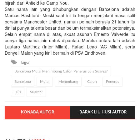
hijrah dari Anfield ke Camp Nou.
Satu nama lain yang dihubungkan dengan Barcelona adalah
Marcus Rashford. Meski saat ini ia tengah menjalani masa sulit
bersama Manchester United, namun pemain berusia 21 tahun itu
dinilai punya talenta besar dan belum termaksimalkan potensinya.
Selain empat nama di atas, skuat asuhan Ernesto Valverde itu
punya tiga nama lain untuk dipantau. Mereka antara lain adalah
Lautaro Martinez (Inter Milan), Rafael Leao (AC Milan), serta
Donyell Malen yang kini bermain di PSV Eindhoven.
Tags:
Barcelona Mulai Menimbang Calon Penerus Luis Suarez?
Barcelona
Mulai
Menimbang
Calon
Penerus
Luis
Suarez?
KONABA AUTOR
BARAK LIU HUSI AUTOR