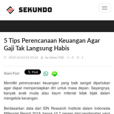
Toggl
navig
5 Tips Perencanaan Keuangan Agar
Gaji Tak Langsung Habis
2019-10-03 01:55:24
by
Admin TDB
0
1
Share Post
Memiliki perencanaan keuangan yang baik sangat diperlukan
agar dapat mempersiapkan diri untuk masa depan. Sayangnya,
banyak anak muda atau kaum milenial tidak bijak dalam
mengelola keuangan.
Berdasarkan data dari IDN Research Institute dalam Indonesia
Millennial Report 2019, hanya 10,7 persen dari pendapatan yang