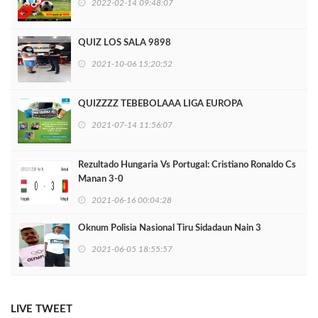
2022-02-14 09:48:07
QUIZ LOS SALA 9898
2021-10-06 15:20:52
QUIZZZZ TEBEBOLAAA LIGA EUROPA
2021-07-14 11:56:07
Rezultado Hungaria Vs Portugal: Cristiano Ronaldo Cs
Manan 3-0
2021-06-16 00:04:28
Oknum Polisia Nasional Tiru Sidadaun Nain 3
2021-06-05 18:55:57
LIVE TWEET