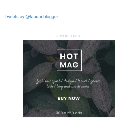
Tweets by @taudariblogger
ADVERTISEMENT