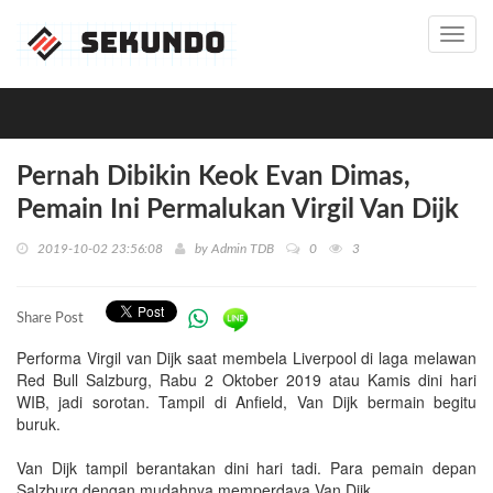
Toggl
navig
Pernah Dibikin Keok Evan Dimas,
Pemain Ini Permalukan Virgil Van Dijk
2019-10-02 23:56:08
by
Admin TDB
0
3
Share Post
Performa Virgil van Dijk saat membela Liverpool di laga melawan
Red Bull Salzburg, Rabu 2 Oktober 2019 atau Kamis dini hari
WIB, jadi sorotan. Tampil di Anfield, Van Dijk bermain begitu
buruk.
Van Dijk tampil berantakan dini hari tadi. Para pemain depan
Salzburg dengan mudahnya memperdaya Van Dijk.