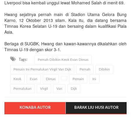
Liverpool bisa kembali unggul lewat Mohamed Salah di menit 69.
Hwang sejatinya pernah main di Stadion Utama Gelora Bung
Karno, 12 Oktober 2013 silam. Kala itu, dia datang bersama
Timnas Korea Selatan U-19 dan bersaing dalam kualifikasi Piala
Asia.
Berlaga di SUGBK, Hwang dan kawan-kawannya dikalahkan oleh
Timnas U-19 dengan skor 3-1.
Tags:
Pernah Dibikin Keok Evan Dimas
Pemain Ini Permalukan Virgil Van Dijk
Pernah
Dibikin
Keok
Evan
Dimas
Pemain
Ini
Permalukan
Virgil
Van
Dijk
KONABA AUTOR
BARAK LIU HUSI AUTOR