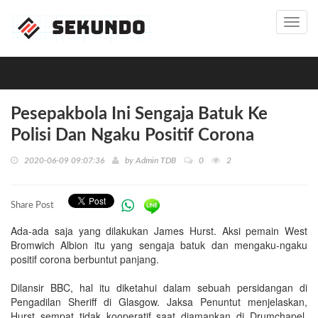
Toggl
navig
Pesepakbola Ini Sengaja Batuk Ke
Polisi Dan Ngaku Positif Corona
2020-06-09 09:07:36
by
Admin TDB
0
2
Share Post
Ada-ada saja yang dilakukan James Hurst. Aksi pemain West
Bromwich Albion itu yang sengaja batuk dan mengaku-ngaku
positif corona berbuntut panjang.
Dilansir BBC, hal itu diketahui dalam sebuah persidangan di
Pengadilan Sheriff di Glasgow. Jaksa Penuntut menjelaskan,
Hurst sempat tidak kooperatif saat diamankan di Drumchapel,