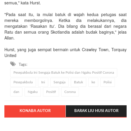
semua," kata Hurst.
"Pada saat itu, ia mulai batuk di wajah kedua petugas saat
mereka memborgolnya. Ketika dia melakukannya, dia
mengatakan 'Rasakan itu'. Dia bilang dia berasal dari negara
Ratu dan semua orang Skotlandia adalah budak baginya," jelas
Allan.
Hurst, yang juga sempat bermain untuk Crawley Town, Torquay
United
Tags:
Pesepakbola Ini Sengaja Batuk ke Polisi dan Ngaku Positif Corona
Pesepakbola
Ini
Sengaja
Batuk
ke
Polisi
dan
Ngaku
Positif
Corona
KONABA AUTOR
BARAK LIU HUSI AUTOR