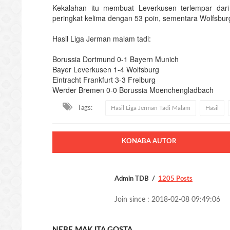
Kekalahan itu membuat Leverkusen terlempar dar
peringkat kelima dengan 53 poin, sementara Wolfsbur
Hasil Liga Jerman malam tadi:
Borussia Dortmund 0-1 Bayern Munich
Bayer Leverkusen 1-4 Wolfsburg
Eintracht Frankfurt 3-3 Freiburg
Werder Bremen 0-0 Borussia Moenchengladbach
Tags:
Hasil Liga Jerman Tadi Malam
Hasil
KONABA AUTOR
Admin TDB
1205 Posts
Join since : 2018-02-08 09:49:06
NEBE MAK ITA GOSTA