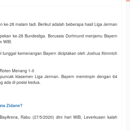
ke-28 malam tadi. Berikut adalah beberapa hasil Liga Jerman
n pekan ke-28 Bundesliga. Borussia Dortmund menjamu Bayern
am WIB.
ol tunggal kemenangan Bayern diciptakan oleh Joshua Kimmich
e Roten Menang 1-0
di puncak klasemen Liga Jerman. Bayern memimpin dengan 64
g ada di posisi kedua.
ata Zidane?
BayArena, Rabu (27/5/2020) dini hari WIB, Leverkusen kalah