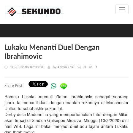
Toggl
navig
Lukaku Menanti Duel Dengan
Ibrahimovic
2020-02-05 07:35:50
by
Admin TDB
0
1
Share Post
Romelu Lukaku memuji Zlatan Ibrahimovic sebagai seorang
juara. Ia menanti duel dengan mantan rekannya di Manchester
United tersebut akhir pekan ini.
Derby della Madonnina yang mempertemukan Inter dengan Milan
akan tersaji di Stadion Guiseppe Meazza, Minggu (10/2/2020) dini
hari WIB. Laga ini bakal menjadi duel adu tajam antara Lukaku
dan Ibrahimovic.