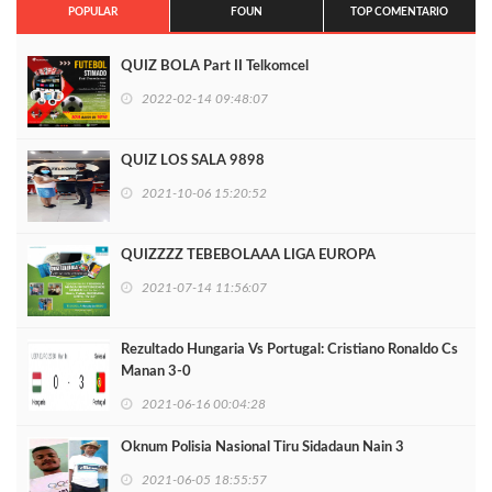
POPULAR
FOUN
TOP COMENTARIO
QUIZ BOLA Part II Telkomcel
2022-02-14 09:48:07
QUIZ LOS SALA 9898
2021-10-06 15:20:52
QUIZZZZ TEBEBOLAAA LIGA EUROPA
2021-07-14 11:56:07
Rezultado Hungaria Vs Portugal: Cristiano Ronaldo Cs
Manan 3-0
2021-06-16 00:04:28
Oknum Polisia Nasional Tiru Sidadaun Nain 3
2021-06-05 18:55:57