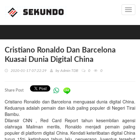
Toggl
navig
Cristiano Ronaldo Dan Barcelona
Kuasai Dunia Digital China
2020-01-17 07:22:29
by
Admin TDB
0
0
Share Post
Cristiano Ronaldo dan Barcelona menguasai dunia digital China.
Keduanya adalah pemain dan klub paling populer di Negeri Tirai
Bambu.
Dilansir CNN , Red Card Report tahun kesembilan agensi
olahraga Mailman merilis, Ronaldo menjadi pemain paling
populer di platform digital China. Kendati keterlibatan digital China
turun 15% ketimbang tahun lalu, penyerang Juventus tersebut