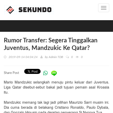
Toggl
navig
Rumor Transfer: Segera Tinggalkan
Juventus, Mandzukic Ke Qatar?
2019-09-14 04:04:24
by
Admin TDB
0
0
Share Post
Mario Mandzukic selangkah menuju pintu keluar dari Juventus.
Liga Qatar disebut-sebut bakal jadi tujuan pemain asal Kroasia
itu.
Mandzukic memang tak lagi jadi pilihan Maurizio Sarri musim ini.
Dia cuma berada di belakang Cristiano Ronaldo, Paulo Dybala,
dan Gonzalo Higuain pada deretan penyerang Si Nyonya Tua.