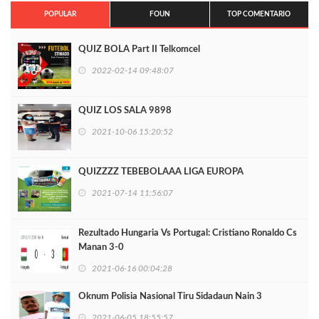
POPULAR
FOUN
TOP COMENTARIO
QUIZ BOLA Part II Telkomcel
2022-02-14 09:48:07
QUIZ LOS SALA 9898
2021-10-06 15:20:52
QUIZZZZ TEBEBOLAAA LIGA EUROPA
2021-07-14 11:56:07
Rezultado Hungaria Vs Portugal: Cristiano Ronaldo Cs
Manan 3-0
2021-06-16 00:04:28
Oknum Polisia Nasional Tiru Sidadaun Nain 3
2021-06-05 18:55:57