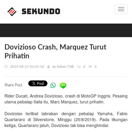
Toggl
navig
Dovizioso Crash, Marquez Turut
Prihatin
2019-08-27 01:05:18
by
Admin TDB
0
6
Share Post
Rider Ducati, Andrea Dovizioso, crash di MotoGP Inggris. Pesaing
utama pebalap Italia itu, Marc Marquez, turut prihatin.
Dovizoiso terlibat tabrakan dengan pebalap Yamaha, Fabio
Quartararo di Silverstone, Minggu (25/8/2019). Pada tikungan
ketiga, Quartararo jatuh, Dovizioso tak bisa menghindar.