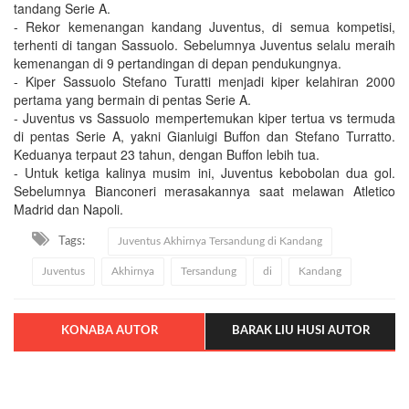
tandang Serie A.
- Rekor kemenangan kandang Juventus, di semua kompetisi,
terhenti di tangan Sassuolo. Sebelumnya Juventus selalu meraih
kemenangan di 9 pertandingan di depan pendukungnya.
- Kiper Sassuolo Stefano Turatti menjadi kiper kelahiran 2000
pertama yang bermain di pentas Serie A.
- Juventus vs Sassuolo mempertemukan kiper tertua vs termuda
di pentas Serie A, yakni Gianluigi Buffon dan Stefano Turratto.
Keduanya terpaut 23 tahun, dengan Buffon lebih tua.
- Untuk ketiga kalinya musim ini, Juventus kebobolan dua gol.
Sebelumnya Bianconeri merasakannya saat melawan Atletico
Madrid dan Napoli.
Tags:
Juventus Akhirnya Tersandung di Kandang
Juventus
Akhirnya
Tersandung
di
Kandang
KONABA AUTOR
BARAK LIU HUSI AUTOR