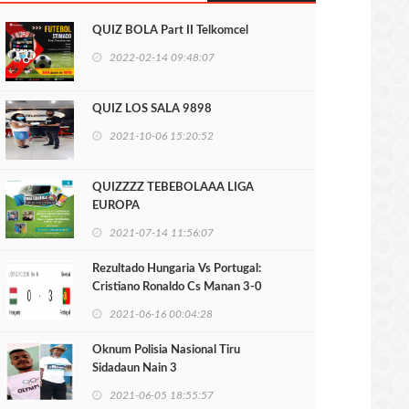
QUIZ BOLA Part II Telkomcel
2022-02-14 09:48:07
QUIZ LOS SALA 9898
2021-10-06 15:20:52
QUIZZZZ TEBEBOLAAA LIGA
EUROPA
2021-07-14 11:56:07
Rezultado Hungaria Vs Portugal:
Cristiano Ronaldo Cs Manan 3-0
2021-06-16 00:04:28
Oknum Polisia Nasional Tiru
Sidadaun Nain 3
2021-06-05 18:55:57