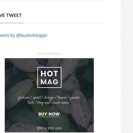
IVE TWEET
eets by @taudariblogger
ADVERTISEMENT