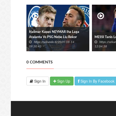
Halimar Kapas NEYMAR Iha Laga
Atalanta Vs PSG Nebe Liu Rekor
MESSI Tanis Lo
https://sekundo.tl/2020-08-14
https://sek
MESSI
09:30:43
12:04:38
0 COMMENTS
Sign In
Sign Up
Sign In By Facebook