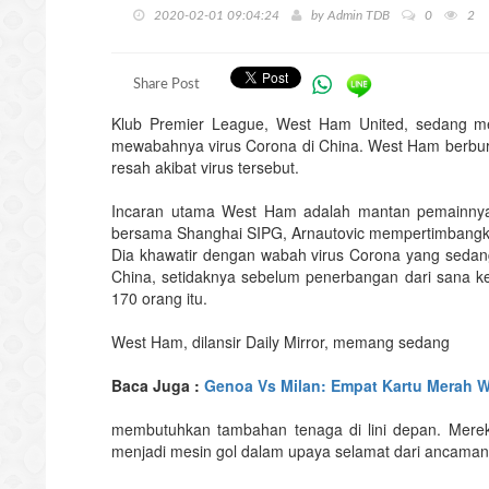
2020-02-01 09:04:24
by
Admin TDB
0
2
Share Post
Klub Premier League, West Ham United, sedang me
mewabahnya virus Corona di China. West Ham berbur
resah akibat virus tersebut.
Incaran utama West Ham adalah mantan pemainnya,
bersama Shanghai SIPG, Arnautovic mempertimbangka
Dia khawatir dengan wabah virus Corona yang sedang
China, setidaknya sebelum penerbangan dari sana k
170 orang itu.
West Ham, dilansir Daily Mirror, memang sedang
Baca Juga :
Genoa Vs Milan: Empat Kartu Merah 
membutuhkan tambahan tenaga di lini depan. Mere
menjadi mesin gol dalam upaya selamat dari ancaman