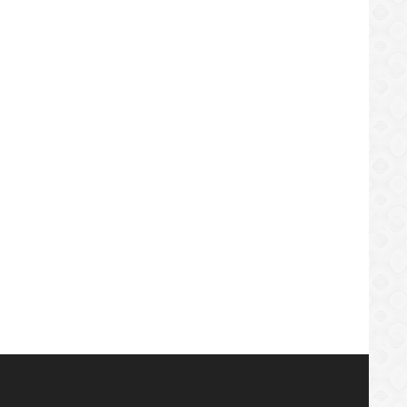
ERN Agora AUMENTA MAKAS
OMG!!! Ronaldo Infeksaun
 DEIT!!
Coronaaaa!!! Oh Nooo!!!
ttps://sekundo.tl/2020-08-20
https://sekundo.tl/2020-10-14
0:45
10:56:02