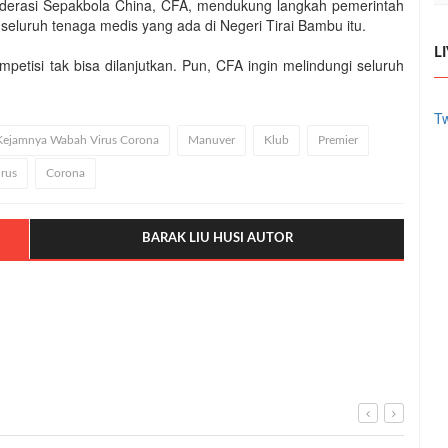
Federasi Sepakbola China, CFA, mendukung langkah pemerintah
luruh tenaga medis yang ada di Negeri Tirai Bambu itu.
L
petisi tak bisa dilanjutkan. Pun, CFA ingin melindungi seluruh
Tw
Kejamnya Wabah Virus Corona
Manuver
Klub
Premier
irus
Corona
BARAK LIU HUSI AUTOR