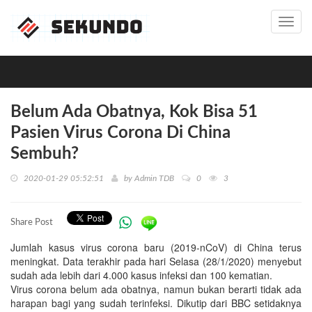
Toggl
navig
Belum Ada Obatnya, Kok Bisa 51
Pasien Virus Corona Di China
Sembuh?
2020-01-29 05:52:51
by
Admin TDB
0
3
Share Post
Jumlah kasus virus corona baru (2019-nCoV) di China terus
meningkat. Data terakhir pada hari Selasa (28/1/2020) menyebut
sudah ada lebih dari 4.000 kasus infeksi dan 100 kematian.
Virus corona belum ada obatnya, namun bukan berarti tidak ada
harapan bagi yang sudah terinfeksi. Dikutip dari BBC setidaknya