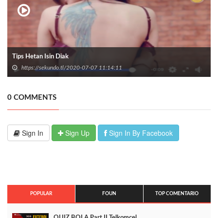
Tips Hetan Isin Diak
https://sekundo.tl/2020-07-07 11:14:11
0 COMMENTS
Sign In
Sign Up
Sign In By Facebook
POPULAR
FOUN
TOP COMENTARIO
QUIZ BOLA Part II Telkomcel