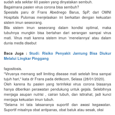
sudah ada sekitar 60 pasien yang dinyatakan sembuh.
Bagaimana pasien virus corona bisa sembuh?
Spesialis paru dr Frans Abednego Barus, SpP, dari OMNI
Hospitals Pulomas menjelaskan ini berkaitan dengan kekuatan
sistem imun seseorang.
Bila sistem imun seseorang dalam kondisi optimal, maka
tubuhnya mungkin bisa bertahan dari serangan sampai virus
mati. Virus mati karena sistem imun 'menelannya' atau dalam
dunia medis disebut
Baca Juga :
Studi: Risiko Penyakit Jantung Bisa Diukur
Melalui Lingkar Pinggang
fagositosis.
"Virusnya memang self limiting disease mati setelah lima sampai
tujuh hari," kata dr Frans pada detikcom, Selasa (28/01/2020).
Oleh karena itu pasien yang terinfeksi virus corona biasanya
hanya diberikan perawatan pendukung untuk gejala. Selebihnya
menjaga asupan nutrisi , cairan tubuh, dan istirahat, jadi kunci
menjaga kekuatan imun tubuh.
"Selama ini tata laksananya suportif dan awasi kegawatan.
Suportif misalnya obat antipanas, obat batuk atau sesak, oksi