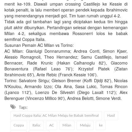
menit ke-109. Diawali umpan crossing Castillejo ke Kessie di
kotak penalti, ia lalu memberi operan pendek kepada Ibrahimovic
yang menendangnya menjadi gol. Tim tuan rumah unggul 4-2.
Tidak ada gol tambahan lagi yang diciptakan kedua tim hingga
pluit akhir dibunyikan. Pertandingan selesai dengan kemenangan
Milan 4-2, sekaligus membawa Rossonerri lolos ke babak
semifinal Coppa Italia.
Susunan Pemain AC Milan vs Torino:
AC Milan: Gianluigi Donnarumma; Andrea Conti, Simon Kjaer,
Alessio Romagnoli, Theo Hernandez; Samu Castillejo, Ismael
Bennacer, Rade Krunic (Hakan Calhanoglu 82'), Giacomo
Bonaventura (Rafael Leao 76'); Krzystof Piatek (Zlatan
Ibrahimovic 65'), Ante Rebic (Franck Kessie 106').
Torino: Salvatore Sirigu; Gleison Bremer (Koffi Djidji 82'), Nicolas
N'Koulou, Armando Izzo; Ola Aina, Sasa Lukic, Tomas Rincon
(Lyanco 112'), Loenzo De Silvestri (Diego Laxalt 112'); Alex
Berenguer (Vincenzo Millico 90'), Andrea Belotti, Simone Verdi.
Tags:
Hasil Coppa Italia: AC Milan Melaju ke Babak Semifinal
Hasil
Coppa
Italia:
AC
Milan
Melaju
ke