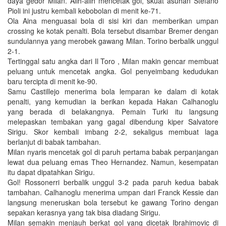
daya gedor Milan. Alih-alih mencetak gol, skuat asuhan Stefano
Pioli ini justru kembali kebobolan di menit ke-71.
Ola Aina menguasai bola di sisi kiri dan memberikan umpan
crossing ke kotak penalti. Bola tersebut disambar Bremer dengan
sundulannya yang merobek gawang Milan. Torino berbalik unggul
2-1.
Tertinggal satu angka dari Il Toro , Milan makin gencar membuat
peluang untuk mencetak angka. Gol penyeimbang kedudukan
baru tercipta di menit ke-90.
Samu Castillejo menerima bola lemparan ke dalam di kotak
penalti, yang kemudian ia berikan kepada Hakan Calhanoglu
yang berada di belakangnya. Pemain Turki itu langsung
melepaskan tembakan yang gagal dibendung kiper Salvatore
Sirigu. Skor kembali imbang 2-2, sekaligus membuat laga
berlanjut di babak tambahan.
Milan nyaris mencetak gol di paruh pertama babak perpanjangan
lewat dua peluang emas Theo Hernandez. Namun, kesempatan
itu dapat dipatahkan Sirigu.
Gol! Rossonerri berbalik unggul 3-2 pada paruh kedua babak
tambahan. Calhanoglu menerima umpan dari Franck Kessie dan
langsung meneruskan bola tersebut ke gawang Torino dengan
sepakan kerasnya yang tak bisa diadang Sirigu.
Milan semakin menjauh berkat gol yang dicetak Ibrahimovic di