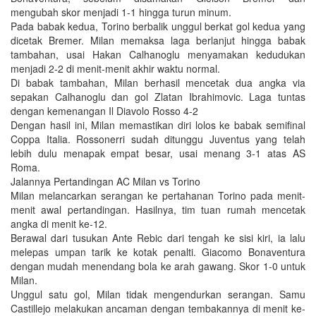
mengubah skor menjadi 1-1 hingga turun minum.
Pada babak kedua, Torino berbalik unggul berkat gol kedua yang
dicetak Bremer. Milan memaksa laga berlanjut hingga babak
tambahan, usai Hakan Calhanoglu menyamakan kedudukan
menjadi 2-2 di menit-menit akhir waktu normal.
Di babak tambahan, Milan berhasil mencetak dua angka via
sepakan Calhanoglu dan gol Zlatan Ibrahimovic. Laga tuntas
dengan kemenangan Il Diavolo Rosso 4-2
Dengan hasil ini, Milan memastikan diri lolos ke babak semifinal
Coppa Italia. Rossonerri sudah ditunggu Juventus yang telah
lebih dulu menapak empat besar, usai menang 3-1 atas AS
Roma.
Jalannya Pertandingan AC Milan vs Torino
Milan melancarkan serangan ke pertahanan Torino pada menit-
menit awal pertandingan. Hasilnya, tim tuan rumah mencetak
angka di menit ke-12.
Berawal dari tusukan Ante Rebic dari tengah ke sisi kiri, ia lalu
melepas umpan tarik ke kotak penalti. Giacomo Bonaventura
dengan mudah menendang bola ke arah gawang. Skor 1-0 untuk
Milan.
Unggul satu gol, Milan tidak mengendurkan serangan. Samu
Castillejo melakukan ancaman dengan tembakannya di menit ke-