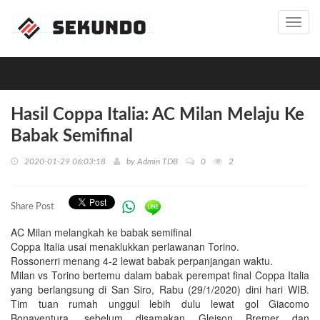
Toggl
navig
Hasil Coppa Italia: AC Milan Melaju Ke
Babak Semifinal
2020-01-29 06:03:18
by
Admin TDB
0
2
Share Post
AC Milan melangkah ke babak semifinal
Coppa Italia usai menaklukkan perlawanan Torino.
Rossonerri menang 4-2 lewat babak perpanjangan waktu.
Milan vs Torino bertemu dalam babak perempat final Coppa Italia
yang berlangsung di San Siro, Rabu (29/1/2020) dini hari WIB.
Tim tuan rumah unggul lebih dulu lewat gol Giacomo
Bonaventura, sebelum disamakan Gleison Bremer dan