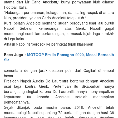
utama dari Mr Carlo Ancelotti," bunyi pernyataan klub dilansir
Football-Italia.
"Hubungan pertemanan, kekaguman, dan saling respek di antara
klub, presidennya dan Carlo Ancelotti tetap utuh."
Kursi pelatih Ancelotti memang sudah bergoyang usai laju buruk
Napoli. Sebelum kemenangan atas Genk, Napoli gagal
memenangi sembilan pertandingan, termasuk tujuh laga terakhir
di Liga Italia .
Alhasil Napoli terperosok ke peringkat tujuh klasemen
Baca Juga :
MOTOGP Emilia Romagna 2020, Messi Bernasib
Sial
sementara dengan jarak delapan poin dari Cagliari di empat
besar.
Presiden Napoli Aurelio De Laurentiis bertemu dengan Ancelotti
usai laga kontra Genk. Pertemuan itu dikabarkan hanya
berlangsung singkat karena De Laurentiis hanya menyampaikan
keputusan itu kepada Ancelotti setelah menetapkan
pemecatannya.
Sejak ditunjuk pada musim panas 2018, Ancelotti telah
mendampingi Napoli sepanjang 72 pertandingan dengan hasil 38
kemenangan, 19 seri, dan 15 kalah. Napoli-nya Ancelotti