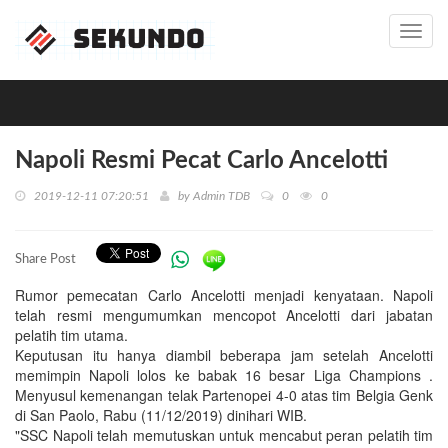
Toggl
navig
Napoli Resmi Pecat Carlo Ancelotti
2019-12-11 07:20:51
by
Admin TDB
0
0
Share Post
Rumor pemecatan Carlo Ancelotti menjadi kenyataan. Napoli
telah resmi mengumumkan mencopot Ancelotti dari jabatan
pelatih tim utama.
Keputusan itu hanya diambil beberapa jam setelah Ancelotti
memimpin Napoli lolos ke babak 16 besar Liga Champions .
Menyusul kemenangan telak Partenopei 4-0 atas tim Belgia Genk
di San Paolo, Rabu (11/12/2019) dinihari WIB.
"SSC Napoli telah memutuskan untuk mencabut peran pelatih tim