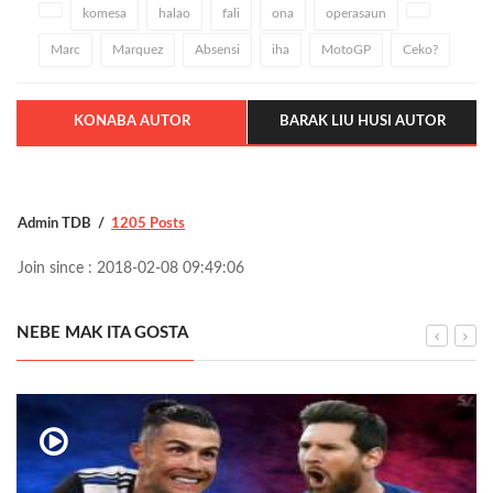
komesa
halao
fali
ona
operasaun
Marc
Marquez
Absensi
iha
MotoGP
Ceko?
KONABA AUTOR
BARAK LIU HUSI AUTOR
Admin TDB
1205 Posts
Join since : 2018-02-08 09:49:06
NEBE MAK ITA GOSTA