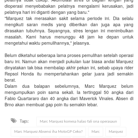
dioperasi menyebabakan pelatnya mengalami kerusakan, jadi
pelatnya hari ini diganti dengan yang baru."
"Marquez tak merasakan sakit selama periode ini. Dia selalu
mengikuti saran medis yang diberikan dan juga apa yang
dirasakan tubuhnya. Sayangnya, stres lengan ini menimbulkan
masalah. Kami harus menunggu 48 jam ke depan untuk
mengetahui waktu pemulihannya," jelasnya.
Belum diketahui seberapa lama proses pemulihan setelah operasi
baru ini. Namun akan menjadi pukulan luar biasa andai Marquez
dinyatakan tak bisa membalap akhir pekan ini, sebab upaya rider
Repsol Honda itu mempertahankan gelar juara jadi semakin
berat.
Dalam dua balapan sebelumnya, Marc Marquez belum
mengumpulkan poin sama sekali. Ia tertinggal 50 angka dari
Fabio Quartararo dan 40 angka dari Maverick Vinales. Absen di
Brno akan membuat gap poin itu semakin lebar.
Tags:
Marc Marquez komesa halao fali ona operasaun
Marc Marquez Absensi iha MotoGP Ceko?
Marc
Marquez