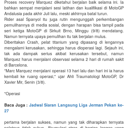
Proses recovery Marquez diketahui berjalan baik selama ini. Ia
bahkan sempat menjalani sesi latihan dan kualifikasi di MotoGP
Andalusia pada akhir Juli lalu, meski akhirnya batal turun.
Rider asal Spanyol itu juga rutin mengunggah perkembangan
pemulihannya di media sosial, dengan harapan bisa tampil pada
seri ketiga MotoGP di Sirkuit Brno, Minggu (9/8) mendatang.
Namun ternyata upaya pemulihan itu tak berjalan mulus.
Diberitakan Crash, pelat titanium yang dipasang di lengannya
mengalami kerusakan, sehingga harus dioperasi lagi. Sejauh ini,
tak ada dampak serius akibat kerusakan tersebut, namun
Marquez harus menjalani observasi selama 2 hari di rumah sakit
di Barcelona.
"Marc Marquez menjalani operasi 13 hari lalu dan hari ini ia harus
kembali ke ruang operasi," ujar Ahli Traumatologi MotoGP, Dr
Xavier Mir, Senin (3/8).
"Operasi
Baca Juga :
Jadwal Siaran Langsung Liga Jerman Pekan ke-
27
pertama berjalan sukses, namun yang tak diharapkan ternyata
pelatnya tidak cukup. Akumulasi stres di bagian lengan yang