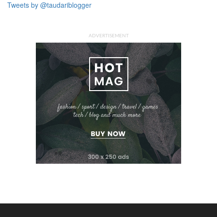
Tweets by @taudariblogger
ADVERTISEMENT