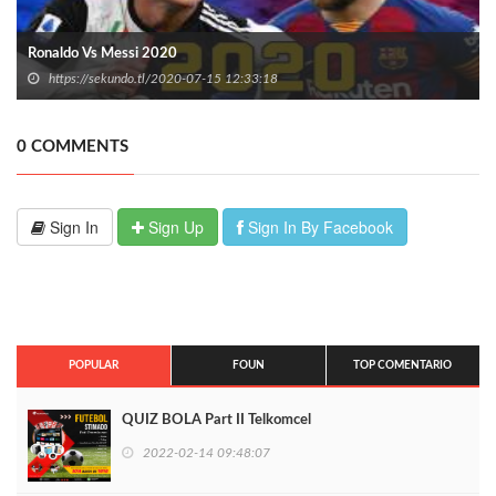
Ronaldo Vs Messi 2020
https://sekundo.tl/2020-07-15 12:33:18
0 COMMENTS
Sign In
Sign Up
Sign In By Facebook
POPULAR
FOUN
TOP COMENTARIO
QUIZ BOLA Part II Telkomcel
2022-02-14 09:48:07