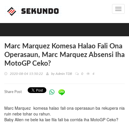
Toggl
navig
Marc Marquez Komesa Halao Fali Ona
Operasaun, Marc Marquez Absensi Iha
MotoGP Ceko?
2020-08-04 15:50:22
by
Admin TDB
0
4
Share Post
Marc Marquez komesa halao fali ona operasaun ba rekupera nia
ruin nebe tohar ou rahun.
Baby Alien ne bele ka lae fila fali ba corrida iha MotoGP Ceko?