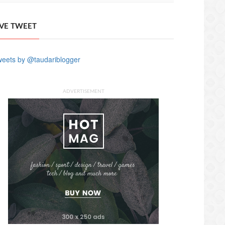
IVE TWEET
eets by @taudariblogger
ADVERTISEMENT