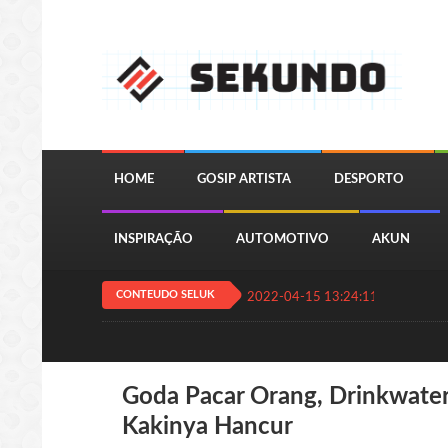
HOME
GOSIP ARTISTA
DESPORTO
INSPIRAÇÃO
AUTOMOTIVO
AKUN
CONTEUDO SELUK
2022-04-15 13:24:11
QUIZ JOGA
Goda Pacar Orang, Drinkwate
Kakinya Hancur