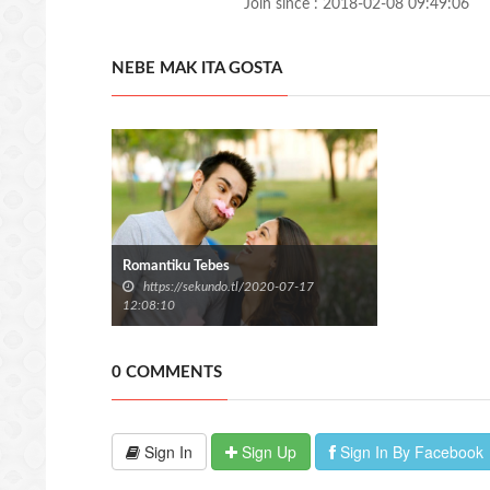
Join since : 2018-02-08 09:49:06
NEBE MAK ITA GOSTA
Romantiku Tebes
https://sekundo.tl/2020-07-17
12:08:10
0 COMMENTS
Sign In
Sign Up
Sign In By Facebook