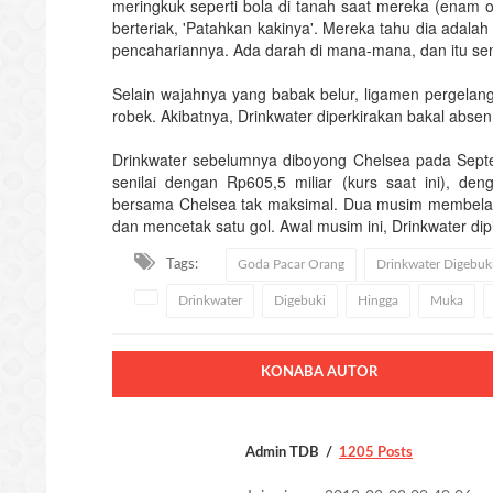
meringkuk seperti bola di tanah saat mereka (enam o
berteriak, 'Patahkan kakinya'. Mereka tahu dia adala
pencahariannya. Ada darah di mana-mana, dan itu sem
Selain wajahnya yang babak belur, ligamen pergelang
robek. Akibatnya, Drinkwater diperkirakan bakal abs
Drinkwater sebelumnya diboyong Chelsea pada Septe
senilai dengan Rp605,5 miliar (kurs saat ini), de
bersama Chelsea tak maksimal. Dua musim membela 
dan mencetak satu gol. Awal musim ini, Drinkwater dip
Tags:
Goda Pacar Orang
Drinkwater Digebuk
Drinkwater
Digebuki
Hingga
Muka
KONABA AUTOR
Admin TDB
1205 Posts