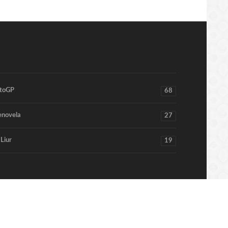
toGP
68
enovela
27
 Liur
19
Home