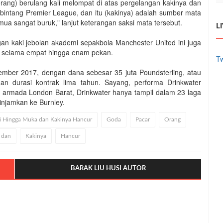
rang) berulang kali melompat di atas pergelangan kakinya dan
h bintang Premier League, dan itu (kakinya) adalah sumber mata
ua sangat buruk," lanjut keterangan saksi mata tersebut.
L
an kaki jebolan akademi sepakbola Manchester United ini juga
en selama empat hingga enam pekan.
Tw
mber 2017, dengan dana sebesar 35 juta Poundsterling, atau
ngan durasi kontrak lima tahun. Sayang, performa Drinkwater
armada London Barat, Drinkwater hanya tampil dalam 23 laga
injamkan ke Burnley.
i Hingga Muka dan Kakinya Hancur
Goda
Pacar
Orang
dan
Kakinya
Hancur
BARAK LIU HUSI AUTOR