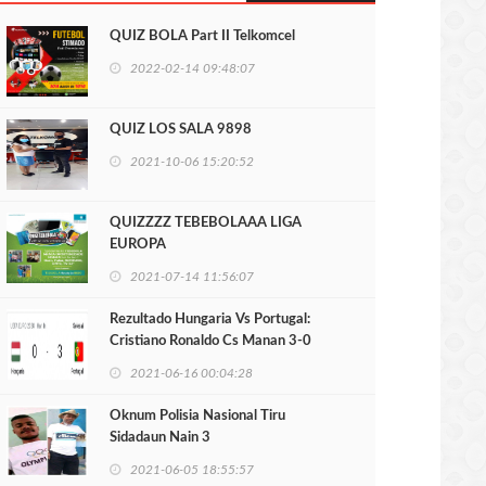
QUIZ BOLA Part II Telkomcel
2022-02-14 09:48:07
QUIZ LOS SALA 9898
2021-10-06 15:20:52
QUIZZZZ TEBEBOLAAA LIGA
EUROPA
2021-07-14 11:56:07
Rezultado Hungaria Vs Portugal:
Cristiano Ronaldo Cs Manan 3-0
2021-06-16 00:04:28
Oknum Polisia Nasional Tiru
Sidadaun Nain 3
2021-06-05 18:55:57