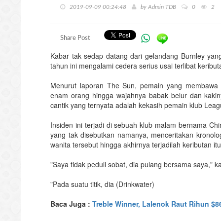
2019-09-09 00:24:48
by
Admin TDB
0
2
Share Post
Kabar tak sedap datang dari gelandang Burnley yang
tahun ini mengalami cedera serius usai terlibat keribu
Menurut laporan The Sun, pemain yang membawa Le
enam orang hingga wajahnya babak belur dan kakin
cantik yang ternyata adalah kekasih pemain klub League
Insiden ini terjadi di sebuah klub malam bernama Chi
yang tak disebutkan namanya, menceritakan kronol
wanita tersebut hingga akhirnya terjadilah keributan itu
"Saya tidak peduli sobat, dia pulang bersama saya," 
"Pada suatu titik, dia (Drinkwater)
Baca Juga :
Treble Winner, Lalenok Raut Rihun $8