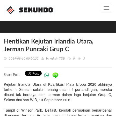
Toggl
navig
Hentikan Kejutan Irlandia Utara,
Jerman Puncaki Grup C
2019-09-10 00:00:35
by
Admin TDB
0
3
Share Post
Kejutan Irlandia Utara di Kualifikasi Piala Eropa 2020 akhirnya
terhenti. Setelah selalu menang dalam 4 pertandingan, mereka
dibuat tak berdaya oleh Jerman dalam laga lanjutan Grup C,
Selasa dini hari WIB, 10 September 2019.
Tampil di Winsor Park, Belfast, kendali permainan benar-benar
dipegang Jerman. Armada Joachim Loew terus menekan dan