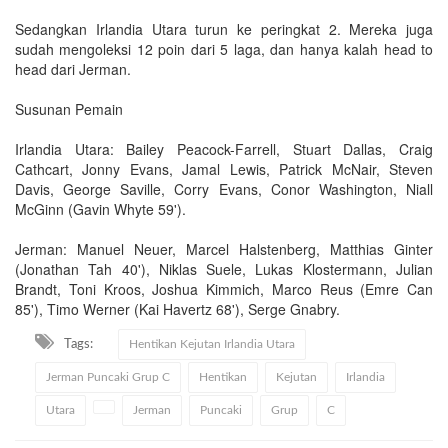
Sedangkan Irlandia Utara turun ke peringkat 2. Mereka juga
sudah mengoleksi 12 poin dari 5 laga, dan hanya kalah head to
head dari Jerman.
Susunan Pemain
Irlandia Utara: Bailey Peacock-Farrell, Stuart Dallas, Craig
Cathcart, Jonny Evans, Jamal Lewis, Patrick McNair, Steven
Davis, George Saville, Corry Evans, Conor Washington, Niall
McGinn (Gavin Whyte 59').
Jerman: Manuel Neuer, Marcel Halstenberg, Matthias Ginter
(Jonathan Tah 40'), Niklas Suele, Lukas Klostermann, Julian
Brandt, Toni Kroos, Joshua Kimmich, Marco Reus (Emre Can
85'), Timo Werner (Kai Havertz 68'), Serge Gnabry.
Tags:
Hentikan Kejutan Irlandia Utara
Jerman Puncaki Grup C
Hentikan
Kejutan
Irlandia
Utara
Jerman
Puncaki
Grup
C