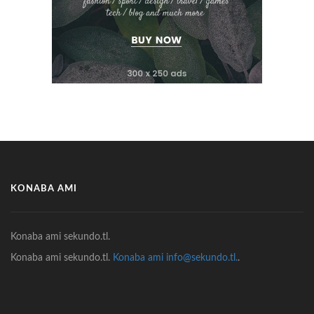
KONABA AMI
Konaba ami sekundo.tl.
Konaba ami sekundo.tl.
Konaba ami info@sekundo.tl.
.