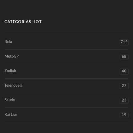
CATEGORIAS HOT
Bola
715
MotoGP
68
Zodiak
40
Telenovela
27
Saude
23
Rai Liur
19