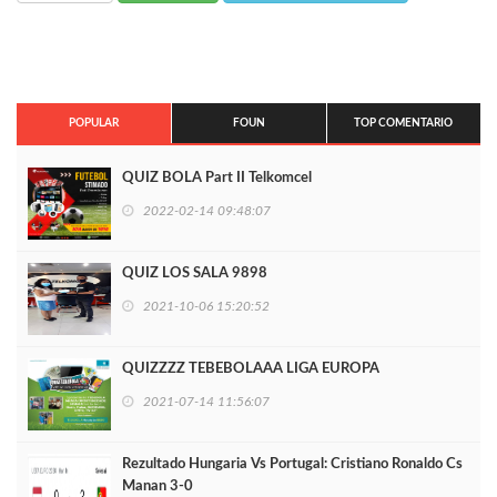
POPULAR
FOUN
TOP COMENTARIO
QUIZ BOLA Part II Telkomcel
2022-02-14 09:48:07
QUIZ LOS SALA 9898
2021-10-06 15:20:52
QUIZZZZ TEBEBOLAAA LIGA EUROPA
2021-07-14 11:56:07
Rezultado Hungaria Vs Portugal: Cristiano Ronaldo Cs
Manan 3-0