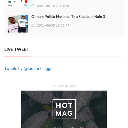
2021-06-16 00:04:28
Oknum Polisia Nasional Tiru Sidadaun Nain 3
2021-06-05 18:55:57
LIVE TWEET
Tweets by @taudariblogger
ADVERTISEMENT