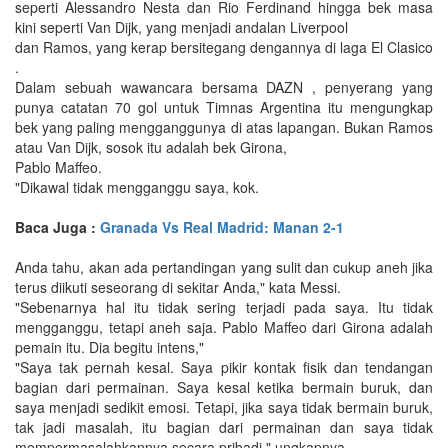
seperti Alessandro Nesta dan Rio Ferdinand hingga bek masa
kini seperti Van Dijk, yang menjadi andalan Liverpool
dan Ramos, yang kerap bersitegang dengannya di laga El Clasico
.
Dalam sebuah wawancara bersama DAZN , penyerang yang
punya catatan 70 gol untuk Timnas Argentina itu mengungkap
bek yang paling mengganggunya di atas lapangan. Bukan Ramos
atau Van Dijk, sosok itu adalah bek Girona,
Pablo Maffeo.
"Dikawal tidak mengganggu saya, kok.
Baca Juga :
Granada Vs Real Madrid: Manan 2-1
Anda tahu, akan ada pertandingan yang sulit dan cukup aneh jika
terus diikuti seseorang di sekitar Anda," kata Messi.
"Sebenarnya hal itu tidak sering terjadi pada saya. Itu tidak
mengganggu, tetapi aneh saja. Pablo Maffeo dari Girona adalah
pemain itu. Dia begitu intens,"
"Saya tak pernah kesal. Saya pikir kontak fisik dan tendangan
bagian dari permainan. Saya kesal ketika bermain buruk, dan
saya menjadi sedikit emosi. Tetapi, jika saya tidak bermain buruk,
tak jadi masalah, itu bagian dari permainan dan saya tidak
mempermasalahkannya secara pribadi," ungkapnya.