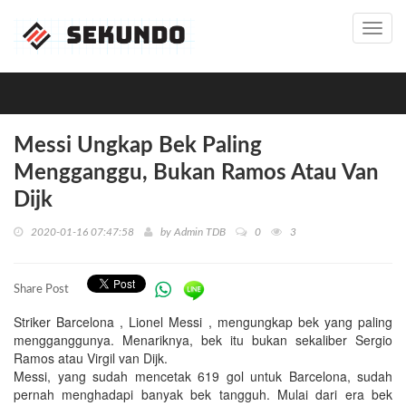
Toggl
navig
Messi Ungkap Bek Paling
Mengganggu, Bukan Ramos Atau Van
Dijk
2020-01-16 07:47:58
by
Admin TDB
0
3
Share Post
Striker Barcelona , Lionel Messi , mengungkap bek yang paling
mengganggunya. Menariknya, bek itu bukan sekaliber Sergio
Ramos atau Virgil van Dijk.
Messi, yang sudah mencetak 619 gol untuk Barcelona, sudah
pernah menghadapi banyak bek tangguh. Mulai dari era bek