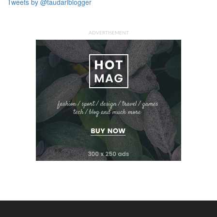
Tweets by @taudariblogger
ADVERTISEMENT