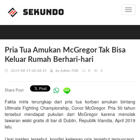
Toggl
navig
Pria Tua Amukan McGregor Tak Bisa
Keluar Rumah Berhari-hari
2019-08-19 00:48:35
by
Admin TDB
0
3
Share Post
Fakta miris terungkap dari pria tua korban amukan bintang
Ultimate Fighting Championship, Conor McGregor. Pria 50 tahun
tersebut mendapat pukulan dari McGregor karena menolak
tawaran wiski gratis di bar di Dublin, Republik Irlandia, April 2019
lalu.
Usai insiden tersebut, kondisi kejiwaan pria tersebut terguncang.