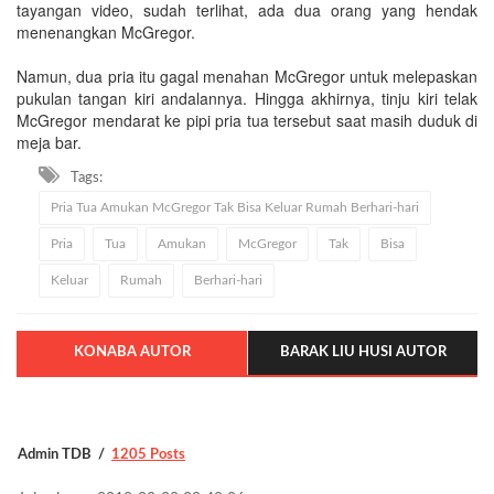
tayangan video, sudah terlihat, ada dua orang yang hendak
menenangkan McGregor.
Namun, dua pria itu gagal menahan McGregor untuk melepaskan
pukulan tangan kiri andalannya. Hingga akhirnya, tinju kiri telak
McGregor mendarat ke pipi pria tua tersebut saat masih duduk di
meja bar.
Tags:
Pria Tua Amukan McGregor Tak Bisa Keluar Rumah Berhari-hari
Pria
Tua
Amukan
McGregor
Tak
Bisa
Keluar
Rumah
Berhari-hari
KONABA AUTOR
BARAK LIU HUSI AUTOR
Admin TDB
1205 Posts