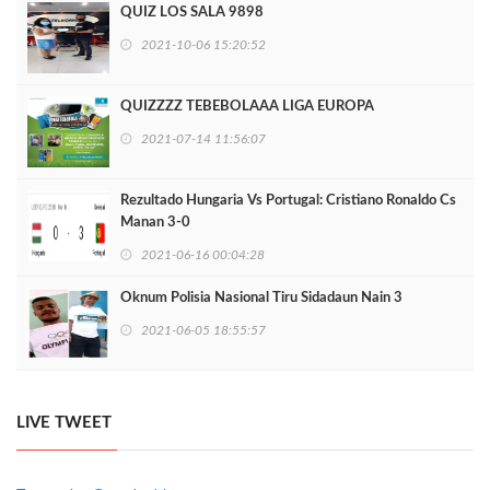
QUIZ LOS SALA 9898
2021-10-06 15:20:52
QUIZZZZ TEBEBOLAAA LIGA EUROPA
2021-07-14 11:56:07
Rezultado Hungaria Vs Portugal: Cristiano Ronaldo Cs
Manan 3-0
2021-06-16 00:04:28
Oknum Polisia Nasional Tiru Sidadaun Nain 3
2021-06-05 18:55:57
LIVE TWEET