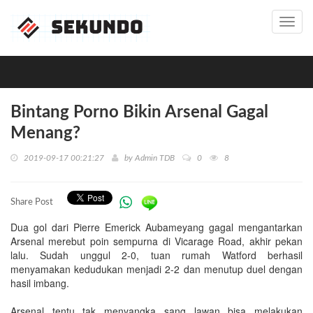
Toggl
navig
Bintang Porno Bikin Arsenal Gagal
Menang?
2019-09-17 00:21:27
by
Admin TDB
0
8
Share Post
Dua gol dari Pierre Emerick Aubameyang gagal mengantarkan
Arsenal merebut poin sempurna di Vicarage Road, akhir pekan
lalu. Sudah unggul 2-0, tuan rumah Watford berhasil
menyamakan kedudukan menjadi 2-2 dan menutup duel dengan
hasil imbang.
Arsenal tentu tak menyangka sang lawan bisa melakukan