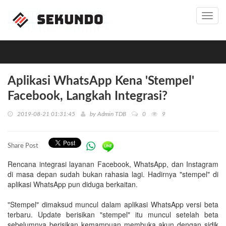
Toggl
navig
Aplikasi WhatsApp Kena 'Stempel'
Facebook, Langkah Integrasi?
2019-08-21 01:31:45
by
Admin TDB
0
9
Share Post
Rencana integrasi layanan Facebook, WhatsApp, dan Instagram
di masa depan sudah bukan rahasia lagi. Hadirnya "stempel" di
aplikasi WhatsApp pun diduga berkaitan.
"Stempel" dimaksud muncul dalam aplikasi WhatsApp versi beta
terbaru. Update berisikan "stempel" itu muncul setelah beta
sebelumnya berisikan kemampuan membuka akun dengan sidik