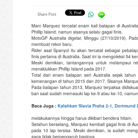
Share Post
Marc Marquez tercatat enam kali balapan di Australi
Phillip Island, namun sisanya selalu gagal finis.
MotoGP Australia digelar, Minggu (27/10/2019). Pada
membuat rekor baru.
Rider asal Spanyol itu akan tercatat sebagai pebal
finis pertama di Australia. Saat ini ia mengoleksi 5
Meski demikian, tantangannya untuk melampaui reko
menaklukkan Phillip Island pada 2017.
Total dari enam balapan seri Australia sejak tah
kemenangan di tahun 2015 dan 2017. Sisanya Marquez
Pada balapan tahun 2013, Marquez terpaksa didiskualif
ban saat sudah memasuki lap ke-9 atau ke-10, namun 
Baca Juga :
Kalahkan Slavia Praha 2-1, Dortmund 
melakukannya hingga harus dikibari bendera hitam.
Setahun berselang, Marquez kembali gagal finis di A
pada 10 lap tersisa. Meski demikian, ia sudah mengu
sana tidak berpengaruh baginya.