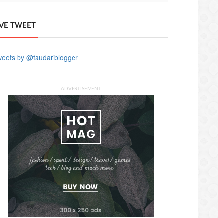
IVE TWEET
eets by @taudariblogger
ADVERTISEMENT