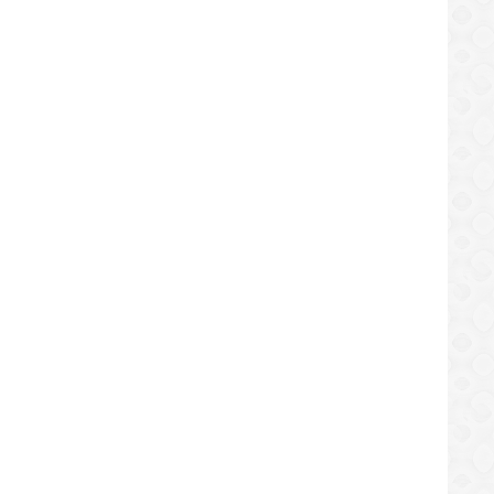
ese Vs Juventus (24 Jul 2020) 2-
Hakarak Hetan REZULTADO Togel Vi
SMS
ttps://sekundo.tl/2020-07-24
https://sekundo.tl/2020-08-01
6:00
08:58:49