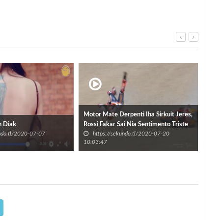
Motor Mate Derpenti Iha Sirkuit Jeres,
Udin
n Diak
Rossi Fakar Sai Nia Sentimento Triste
1
undo.tl/2020-07-07
https://sekundo.tl/2020-07-20
h
No Arepende
10:03:47
12:2