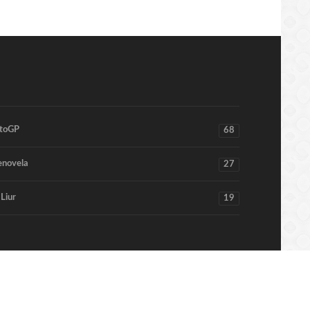
toGP
68
enovela
27
 Liur
19
Home