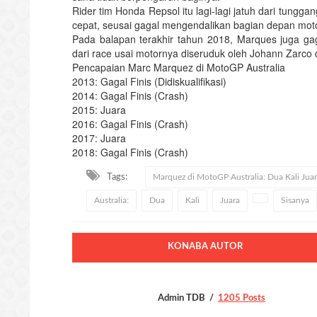
Rider tim Honda Repsol itu lagi-lagi jatuh dari tungg
cepat, seusai gagal mengendalikan bagian depan moto
Pada balapan terakhir tahun 2018, Marques juga gaga
dari race usai motornya diseruduk oleh Johann Zarco 
Pencapaian Marc Marquez di MotoGP Australia
2013: Gagal Finis (Didiskualifikasi)
2014: Gagal Finis (Crash)
2015: Juara
2016: Gagal Finis (Crash)
2017: Juara
2018: Gagal Finis (Crash)
Tags:
Marquez di MotoGP Australia: Dua Kali Jua
Australia:
Dua
Kali
Juara
Sisanya
KONABA AUTOR
Admin TDB
1205 Posts