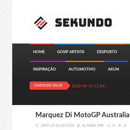
HOME
GOSIP ARTISTA
DESPORTO
INSPIRAÇÃO
AUTOMOTIVO
AKUN
CONTEUDO SELUK
2022-04-15 13:24:11
QUIZ JOGA
Marquez Di MotoGP Australia: 
2019-10-24 00:15:06
by
Admin TDB
0
0