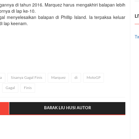
angannya di tahun 2016. Marquez harus mengakhiri balapan lebih
rnya di lap ke-10.
l menyelesaikan balapan di Phillip Island. Ia terpaksa keluar
L
di lap keenam.
Tw
ra
Sisanya Gagal Finis
Marquez
di
MotoGP
Gagal
Finis
BARAK LIU HUSI AUTOR