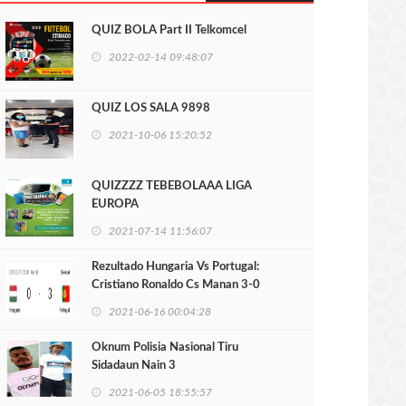
QUIZ BOLA Part II Telkomcel
2022-02-14 09:48:07
QUIZ LOS SALA 9898
2021-10-06 15:20:52
QUIZZZZ TEBEBOLAAA LIGA
EUROPA
2021-07-14 11:56:07
Rezultado Hungaria Vs Portugal:
Cristiano Ronaldo Cs Manan 3-0
2021-06-16 00:04:28
Oknum Polisia Nasional Tiru
Sidadaun Nain 3
2021-06-05 18:55:57