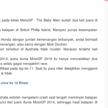
a pada kelas MotoGP . The Baby Alien sudah dua kali juara di
 balapan di Sirkuit Phillip Island, Marquez punya kesempatan
ap Honda dengan jumlah kemenangan terbanyak, andai berhasil
4 kemenangan, atau sama dengan Mick Doohan.
r tersebut di Australia tidak mudah. Marquez terakhir kali
un 2013, juara dunia MotoGP 2019 itu hanya mencatatkan dua
 selalu gagal mengakhiri race.
ikasi pada lap ke-11. Saat itu para rider diwajibkan mengganti
ia tidak
Lolos ke 16 Besar
ustralia setelah mengalami crash saat tengah memimpin balapan
nci titel juara dunia MotoGP 2014, sehingga hasil balapan di