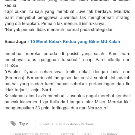
kedua.
Tapi bukan itu saja yang membuat Juve tak berdaya. Maurizio
Sarri menyebut penggawa Juventus tak menghormati strategi
yang dia terapkan. Pemain tak menuruti instruksinya.
"Banyak pemain tidak menaruh hormat pada strategi dan
Baca Juga :
10 Menit Babak Kedua yang Bikin MU Kalah
membuat mereka berada di posisi yang salah. Kami haru
membayar atas gangguan tersebut," ucap Sarri dikutip dari
TheSun.
"(Paulo) Dybala seharusnya lebih dekat dengan bola dan
(Federico) Bernardeschi bergeser ke posisi sentral. Ini adalah
hal-hal yang sudah kami bahas sebelum pertandingan dan itu
tidak terjadi," lanjut Sarri.
Kekalahan atas Lazio membuat Juventus gagal merebut kembali
puncak klasemen Liga Italia dari tangan Inter Milan. Mereka kini
mengumpulkan 36 poin, tertinggal dua dari Nerazzurri.
Tags:
Juventus Telan Kekalahan Pertama
Sarri Ngomel ke Pemain
Juventus
Telan
Kekalahan