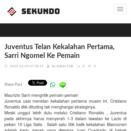
Toggl
navig
Juventus Telan Kekalahan Pertama,
Sarri Ngomel Ke Pemain
2019-12-09 07:38:15
by
Admin TDB
0
0
Share Post
Maurizio Sarri mengritik pemain-pemain
Juventus usai menelan kekalahan pertama musim ini. Cristiano
Ronaldo dkk dituding tak menghargai strateginya.
Meski unggul lebih dulu melalui Cristiano Ronaldo , Juventus
pada akhirnya harus menyerah 1-3 dalam lawatan ke Lazio di
pekan 15 Liga Italia . Salah satu titik balik kekalahan Bianconeri
adalah kartu merah yang diterima Juan Cuadrado di babak