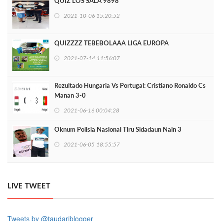
QUIZ LOS SALA 9898
2021-10-06 15:20:52
QUIZZZZ TEBEBOLAAA LIGA EUROPA
2021-07-14 11:56:07
Rezultado Hungaria Vs Portugal: Cristiano Ronaldo Cs
Manan 3-0
2021-06-16 00:04:28
Oknum Polisia Nasional Tiru Sidadaun Nain 3
2021-06-05 18:55:57
LIVE TWEET
Tweets by @taudariblogger