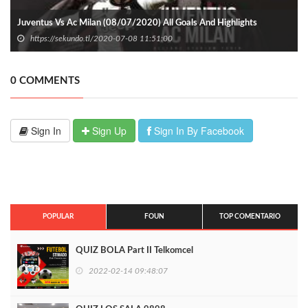
Juventus Vs Ac Milan (08/07/2020) All Goals And Highlights
https://sekundo.tl/2020-07-08 11:51:00
0 COMMENTS
Sign In
Sign Up
Sign In By Facebook
POPULAR
FOUN
TOP COMENTARIO
QUIZ BOLA Part II Telkomcel
2022-02-14 09:48:07