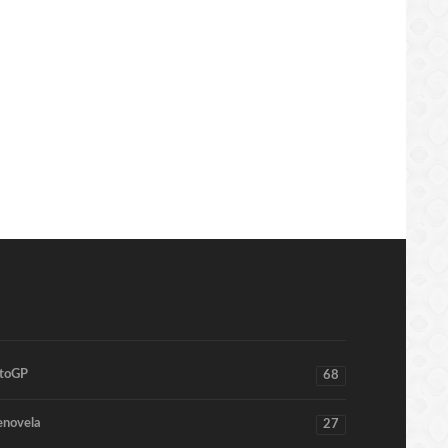
toGP
68
enovela
27