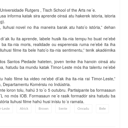
 Universidade Rutgers , Tisch School of the Arts ne´e.
sa informa katak sira aprende oinsá atu hakerek istoria, istoria
g).
lme, liuhusi novel no iha maneira barak atu hato’o istória,” dehan
di´ak liu ita aprende, labele husik ita-nia tempu ho buat ne’ebé
 ba ita-nia moris, realidade ou esperensia ruma ne’ebé ita iha
iuhusi filme ita bele hato’o ita-nia sentimentu,” tenik akadémika
dos Santos Piedade hateten, joven tenke iha hanoin oinsá atu
iha, hatudu ba mundu katak Timor-Leste mós iha talentu ne’ebé
halo filme ka video ne’ebé di’ak iha ita-nia rai Timor-Leste,”
, Departamentu Komérsiu no Indústria.
nte loron tolu, hahú 3 to´o 5 outubru. Partisipante ba formasaun
NTL no mós IOB. Formasaun ne´e rasik formadór sira hatudu ba
tória liuhusi filme hahú husi inísiu to´o ramata.
-Leste
Alrick
Brown
Sente
Onradu
Bele