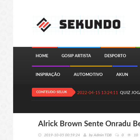
HOME
GOSIP ARTISTA
DESPORTO
INSPIRAÇÃO
AUTOMOTIVO
AKUN
CONTEUDO SELUK
2022-04-15 13:24:11
QUIZ JOGA
Alrick Brown Sente Onradu Be
2019-10-05 00:59:24
by
Admin TDB
0
10