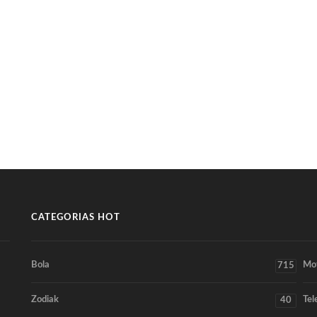
CATEGORIAS HOT
Bola
Mo
715
Zodiak
Tel
40