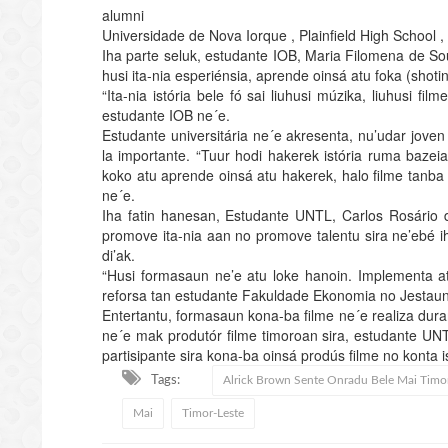
alumni
Universidade de Nova Iorque , Plainfield High School ,
Iha parte seluk, estudante IOB, Maria Filomena de Sou
husi ita-nia esperiénsia, aprende oinsá atu foka (shotin
“Ita-nia istória bele fó sai liuhusi múzika, liuhusi fi
estudante IOB ne´e.
Estudante universitária ne´e akresenta, nu’udar joven 
la importante. “Tuur hodi hakerek istória ruma bazeia
koko atu aprende oinsá atu hakerek, halo filme tanba l
ne´e.
Iha fatin hanesan, Estudante UNTL, Carlos Rosário 
promove ita-nia aan no promove talentu sira ne’ebé 
di’ak.
“Husi formasaun ne’e atu loke hanoin. Implementa atu 
reforsa tan estudante Fakuldade Ekonomia no Jestaun
Entertantu, formasaun kona-ba filme ne´e realiza dura
ne´e mak produtór filme timoroan sira, estudante U
partisipante sira kona-ba oinsá prodús filme no konta is
Tags:
Alrick Brown Sente Onradu Bele Mai Timor
Mai
Timor-Leste