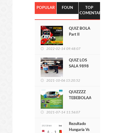
POPULAR
FOUN
TOP
COMENTARIO
QUIZ BOLA
Part II
Telkomcel
2022-02-14 09:48:07
QUIZ LOS
SALA 9898
2021-10-06 15:20:52
QUIZZZZ
TEBEBOLAAA
LIGA EUROPA
2021-07-14 11:56:07
Rezultado
Hungaria Vs