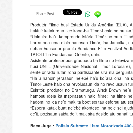
Share Post
Produtór Filme husi Estadu Unidu Amérika (EUA), Al
haktuir katak rona, lee kona-ba Timor-Leste no nunka i
“Uainhira ha´u komprende istória Timór no ema Timór,
haree ona ema oioin hanesan Timór, iha Jamaika, nun
dehan Vensedór prémiu Sundance Film Festival Audie
TATOLI iha Fundasaun Oriente, ohin.
Asistente profesór pós-graduadu ba filme no televizau
husi UNTL (Universidade Nasionál Timor Lorosa´e), I
sente onradu liután rona partisipante sira-nia pergunt
“Ha´u hanoin jerasaun ne’ebé ha’u ko´alia ona iha
Timor-Leste halo ona revolusaun ida no revolusaun tuir
Eskritór, produtór no Dramaturgu, Alrick Brown ne´e
hamosu ideia ka inspirasaun halo filme; iha filme n
hadomi no ida ne’e mak ita boot sei tau esforsu atu se
“Espera katak buat ne’ebé akontese iha ne’e sei ajuda 
de’it, pozisaun saida de’it mak sira deside atu banati tui
Baca Juga :
Polisia Submete Lista Motorizada 400