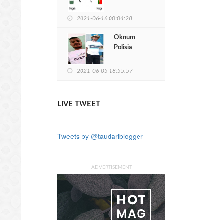
Portugal:
Cristiano
2021-06-16 00:04:28
Ronaldo Cs
Manan 3-0
Oknum
Polisia
Nasional
Tiru
2021-06-05 18:55:57
Sidadaun
Nain 3
LIVE TWEET
Tweets by @taudariblogger
ADVERTISEMENT