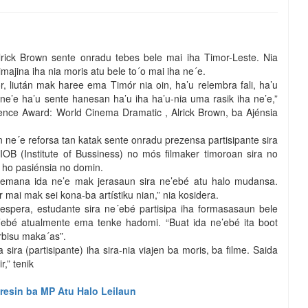
rick Brown sente onradu tebes bele mai iha Timor-Leste. Nia
majina iha nia moris atu bele to´o mai iha ne´e.
 liután mak haree ema Timór nia oin, ha’u relembra fali, ha’u
e’e ha’u sente hanesan ha’u iha ha’u-nia uma rasik iha ne’e,”
nce Award: World Cinema Dramatic , Alrick Brown, ba Ajénsia
n ne´e reforsa tan katak sente onradu prezensa partisipante sira
OB (Institute of Bussiness) no mós filmaker timoroan sira no
a ho pasiénsia no domin.
 semana ida ne’e mak jerasaun sira ne’ebé atu halo mudansa.
 mai mak sei kona-ba artístiku nian,” nia kosidera.
 espera, estudante sira ne´ebé partisipa iha formasasaun bele
e’ebé atualmente ema tenke hadomi. “Buat ida ne’ebé ita boot
rbisu maka´as”.
sira (partisipante) iha sira-nia viajen ba moris, ba filme. Saida
r,” tenik
-resin ba MP Atu Halo Leilaun