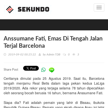
Toggl
navig
Anssumane Fati, Emas Di Tengah Jalan
Terjal Barcelona
2019-09-02 00:25:22
by
Admin TDB
0
3
Share Post
Ceritanya dimulai pada 25 Agustus 2019. Saat itu, Barcelona
tengah menjamu Real Betis dalam laga pekan kedua LaLiga
2019/2020. Ada rekor yang terjaga selama 78 tahun dipecahkan
oleh seorang bocah berusia 16 tahun, bernama Anssumane Fati.
Siapa dia? Fati adalah pemain yang lahir di Bissau, ibukota
Republik Guinea-Bissau. Pemain yang akrab disapa Ansu ini lahir