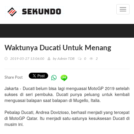
Toggl
navig
Waktunya Ducati Untuk Menang
2019-05-27 13:06:00
by
Admin TDB
0
2
Share Post
Jakarta - Ducati belum bisa lagi menguasai MotoGP 2019 setelah
sukses di seri pembuka. Ducati punya peluang untuk kembali
menguasai balapan saat balapan di Mugello, Italia.
Pebalap Ducati, Andrea Dovizioso, berhasil menjadi yang tercepat
di MotoGP Qatar. Itu menjadi satu-satunya kesuksesan Ducati di
musim ini.