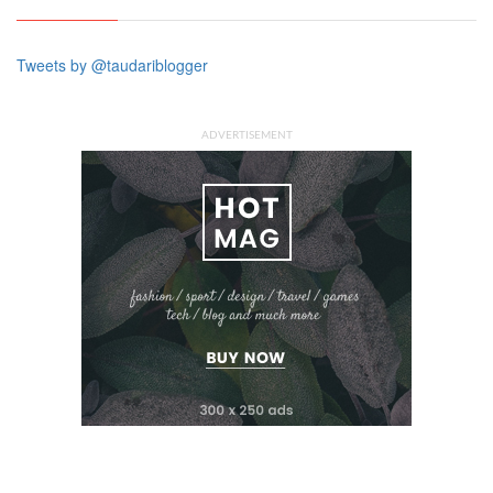
Tweets by @taudariblogger
ADVERTISEMENT