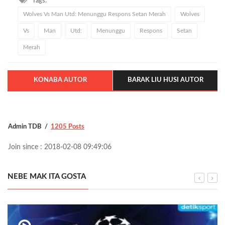
Tags:
Wolves Vs Man Utd: Menunggu Respons Setan Merah
Wolves
Vs
Man
Utd:
Menunggu
Respons
Setan
Merah
KONABA AUTOR
BARAK LIU HUSI AUTOR
Admin TDB
1205 Posts
Join since : 2018-02-08 09:49:06
NEBE MAK ITA GOSTA