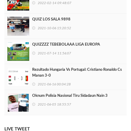
2022-02-14 09:48:07
QUIZ LOS SALA 9898
2021-10-06 15:20:52
QUIZZZZ TEBEBOLAAA LIGA EUROPA
2021-07-14 11:56:07
Rezultado Hungaria Vs Portugal: Cristiano Ronaldo Cs
Manan 3-0
2021-06-16 00:04:28
Oknum Polisia Nasional Tiru Sidadaun Nain 3
2021-06-05 18:55:57
LIVE TWEET