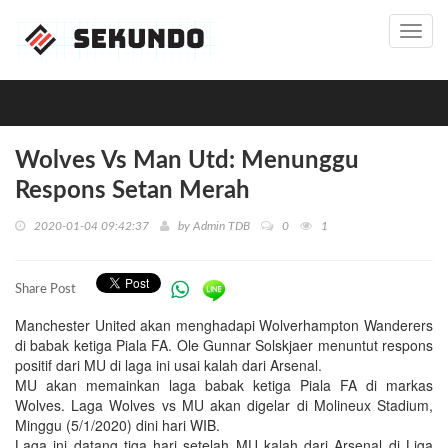
Toggl
navig
Wolves Vs Man Utd: Menunggu
Respons Setan Merah
2020-01-04 09:42:37
by
Admin TDB
0
1
Share Post
Manchester United akan menghadapi Wolverhampton Wanderers
di babak ketiga Piala FA. Ole Gunnar Solskjaer menuntut respons
positif dari MU di laga ini usai kalah dari Arsenal.
MU akan memainkan laga babak ketiga Piala FA di markas
Wolves. Laga Wolves vs MU akan digelar di Molineux Stadium,
Minggu (5/1/2020) dini hari WIB.
Laga ini datang tiga hari setelah MU kalah dari Arsenal di Liga