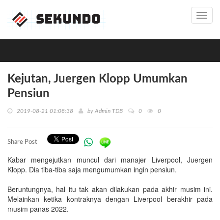
Toggl
navig
Kejutan, Juergen Klopp Umumkan
Pensiun
2019-08-21 01:08:38
by
Admin TDB
0
0
Share Post
Kabar mengejutkan muncul dari manajer Liverpool, Juergen
Klopp. Dia tiba-tiba saja mengumumkan ingin pensiun.
Beruntungnya, hal itu tak akan dilakukan pada akhir musim ini.
Melainkan ketika kontraknya dengan Liverpool berakhir pada
musim panas 2022.