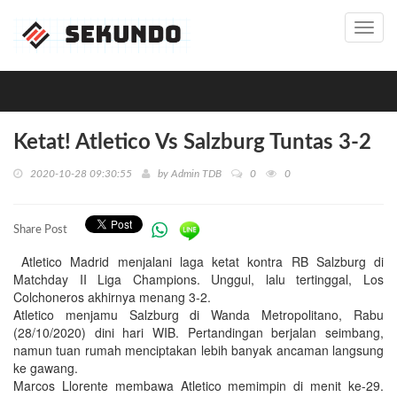
Toggl
navig
Ketat! Atletico Vs Salzburg Tuntas 3-2
2020-10-28 09:30:55
by
Admin TDB
0
0
Share Post
Atletico Madrid menjalani laga ketat kontra RB Salzburg di
Matchday II Liga Champions. Unggul, lalu tertinggal, Los
Colchoneros akhirnya menang 3-2.
Atletico menjamu Salzburg di Wanda Metropolitano, Rabu
(28/10/2020) dini hari WIB. Pertandingan berjalan seimbang,
namun tuan rumah menciptakan lebih banyak ancaman langsung
ke gawang.
Marcos Llorente membawa Atletico memimpin di menit ke-29.