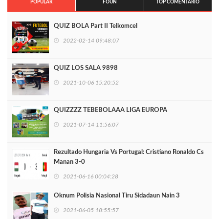
POPULAR
FOUN
TOP COMENTARIO
QUIZ BOLA Part II Telkomcel
2022-02-14 09:48:07
QUIZ LOS SALA 9898
2021-10-06 15:20:52
QUIZZZZ TEBEBOLAAA LIGA EUROPA
2021-07-14 11:56:07
Rezultado Hungaria Vs Portugal: Cristiano Ronaldo Cs
Manan 3-0
2021-06-16 00:04:28
Oknum Polisia Nasional Tiru Sidadaun Nain 3
2021-06-05 18:55:57