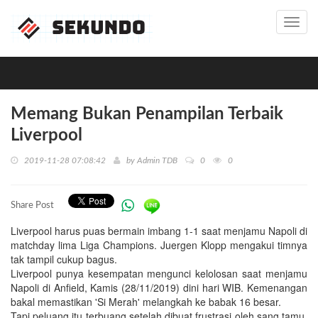
Toggl
navig
Memang Bukan Penampilan Terbaik
Liverpool
2019-11-28 07:08:42
by
Admin TDB
0
0
Share Post
Liverpool harus puas bermain imbang 1-1 saat menjamu Napoli di
matchday lima Liga Champions. Juergen Klopp mengakui timnya
tak tampil cukup bagus.
Liverpool punya kesempatan mengunci kelolosan saat menjamu
Napoli di Anfield, Kamis (28/11/2019) dini hari WIB. Kemenangan
bakal memastikan 'Si Merah' melangkah ke babak 16 besar.
Tapi peluang itu terbuang setelah dibuat frustrasi oleh sang tamu.