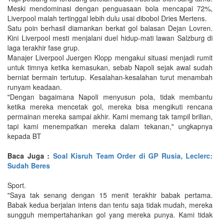
Meski mendominasi dengan penguasaan bola mencapai 72%,
Liverpool malah tertinggal lebih dulu usai dibobol Dries Mertens.
Satu poin berhasil diamankan berkat gol balasan Dejan Lovren.
Kini Liverpool mesti menjalani duel hidup-mati lawan Salzburg di
laga terakhir fase grup.
Manajer Liverpool Juergen Klopp mengakui situasi menjadi rumit
untuk timnya ketika kemasukan, sebab Napoli sejak awal sudah
berniat bermain tertutup. Kesalahan-kesalahan turut menambah
runyam keadaan.
"Dengan bagaimana Napoli menyusun pola, tidak membantu
ketika mereka mencetak gol, mereka bisa mengikuti rencana
permainan mereka sampai akhir. Kami memang tak tampil brilian,
tapi kami menempatkan mereka dalam tekanan," ungkapnya
kepada BT
Baca Juga :
Soal Kisruh Team Order di GP Rusia, Leclerc:
Sudah Beres
Sport.
"Saya tak senang dengan 15 menit terakhir babak pertama.
Babak kedua berjalan intens dan tentu saja tidak mudah, mereka
sungguh mempertahankan gol yang mereka punya. Kami tidak