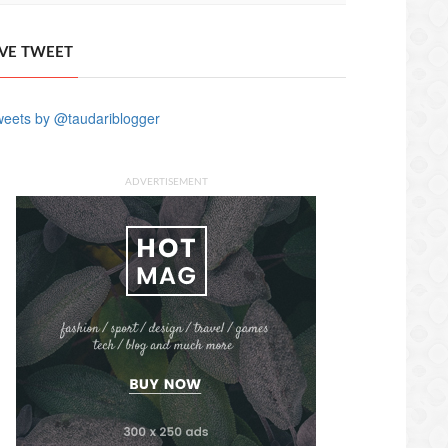
IVE TWEET
eets by @taudariblogger
ADVERTISEMENT