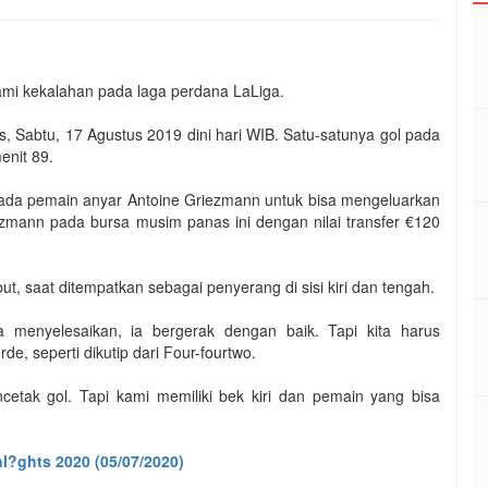
ami kekalahan pada laga perdana LaLiga.
s, Sabtu, 17 Agustus 2019 dini hari WIB. Satu-satunya gol pada
menit 89.
pada pemain anyar Antoine Griezmann untuk bisa mengeluarkan
zmann pada bursa musim panas ini dengan nilai transfer €120
t, saat ditempatkan sebagai penyerang di sisi kiri dan tengah.
sa menyelesaikan, ia bergerak dengan baik. Tapi kita harus
de, seperti dikutip dari Four-fourtwo.
ncetak gol. Tapi kami memiliki bek kiri dan pemain yang bisa
l?ghts 2020 (05/07/2020)