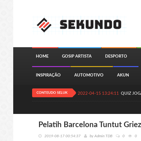
HOME
GOSIP ARTISTA
DESPORTO
INSPIRAÇÃO
AUTOMOTIVO
AKUN
CONTEUDO SELUK
2022-04-15 13:24:11
QUIZ JOGA
Pelatih Barcelona Tuntut Gri
2019-08-17 00:54:37
by
Admin TDB
0
0