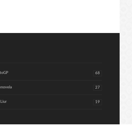
toGP
68
enovela
27
 Liur
19