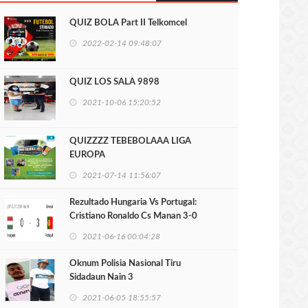
QUIZ BOLA Part II Telkomcel
2022-02-14 09:48:07
QUIZ LOS SALA 9898
2021-10-06 15:20:52
QUIZZZZ TEBEBOLAAA LIGA
EUROPA
2021-07-14 11:56:07
Rezultado Hungaria Vs Portugal:
Cristiano Ronaldo Cs Manan 3-0
2021-06-16 00:04:28
Oknum Polisia Nasional Tiru
Sidadaun Nain 3
2021-06-05 18:55:57