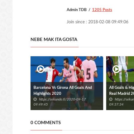
Admin TDB
1205 Posts
Join since : 2018-02-08 09:49:06
NEBE MAK ITA GOSTA
Barcelona Vs Girona All Goals And
All Goals & Hi
Highlights 2020
Real Madrid 
https://sekundo.tl/2020-09-17
https://sek
09:49:45
09:37:34
0 COMMENTS