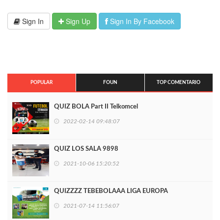
Sign In
Sign Up
Sign In By Facebook
POPULAR
FOUN
TOP COMENTARIO
QUIZ BOLA Part II Telkomcel
2022-02-14 09:48:07
QUIZ LOS SALA 9898
2021-10-06 15:20:52
QUIZZZZ TEBEBOLAAA LIGA EUROPA
2021-07-14 11:56:07