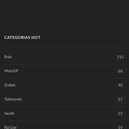
CATEGORIAS HOT
Bola
715
MotoGP
68
Zodiak
40
Telenovela
27
Saude
23
Rai Liur
19