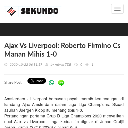
Toggl
navig
Ajax Vs Liverpool: Roberto Firmino Cs
Manan Mihis 1-0
2020-10-22 06:31:17
by
Admin TDB
0
1
Share Post
Amsterdam - Liverpool bersusah payah meraih kemenangan di
kandang Ajax Amsterdam dalam laga Liga Champions. Skuad
asuhan Juergen Klopp itu menang tipis 1-0.
Pertandingan pertama Grup D Liga Champions 2020 menyajikan
duel Ajax vs Liverpool. Laga kedua tim digelar di Johan Cruijff
Arena, Kamis (22/10/2020) dini hari WIB.