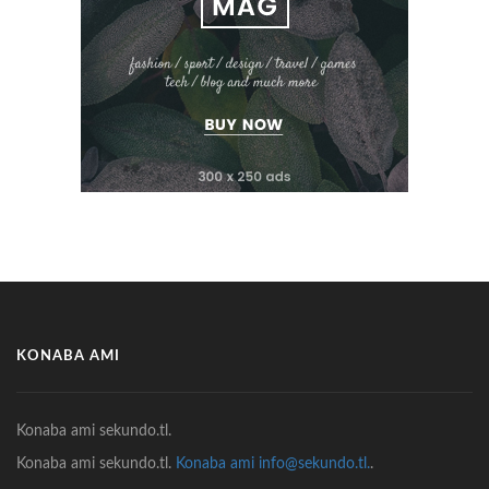
KONABA AMI
Konaba ami sekundo.tl.
Konaba ami sekundo.tl.
Konaba ami info@sekundo.tl.
.