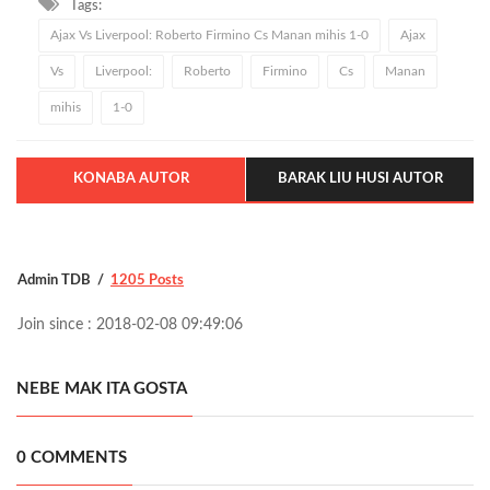
Tags:
Ajax Vs Liverpool: Roberto Firmino Cs Manan mihis 1-0
Ajax
Vs
Liverpool:
Roberto
Firmino
Cs
Manan
mihis
1-0
KONABA AUTOR
BARAK LIU HUSI AUTOR
Admin TDB
1205 Posts
Join since : 2018-02-08 09:49:06
NEBE MAK ITA GOSTA
0 COMMENTS