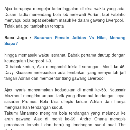
Ajax berupaya mengejar ketertinggalan di sisa waktu yang ada.
Dusan Tadic menendang bola lob melewati Adrian, tapi Fabinho
menyapu bola tepat sebelum masuk ke dalam gawang Liverpool.
Tidak ada gol tambahan tercipta
Baca Juga :
Susunan Pemain Adidas Vs Nike, Menang
Siapa?
hingga memasuki waktu istirahat. Babak pertama ditutup dengan
keunggulan Liverpool 1-0.
Di babak kedua, Ajax mengambil inisiatif serangan. Menit ke-46,
Davy Klaassen melepaskan bola tembakan yang menyentuh jari
tangan Adrian dan membentur tiang gawang Liverpool.
Ajax nyaris menyamakan kedudukan di menit ke-58. Noussair
Mazraoui mengirim umpan tarik yang disambut tendangan tepat
sasaran Promes. Bola bisa ditepis keluar Adrian dan hanya
menghasilkan tendangan sudut.
Takumi Minamino mengirim bola tendangan yang meluncur ke
arah gawang Ajax di menit ke-69. Andre Onana menepis
percobaan tersebut dan berujung tendangan sudut buat The