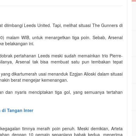
 diimbangi Leeds United. Tapi, melihat situasi The Gunners di
20) malam WIB, untuk menargetkan tiga poin. Sebab, Arsenal
ke belakangan ini.
ndobrak pertahanan Leeds meski sudah memainkan trio Pierre-
Gilanya, Arsenal tak bisa membuat satu pun tembakan tepat
yang dikartumerah usai menanduk Ezgjan Alioski dalam situasi
 makin berat mengejar kemenangan.
an dan nyaris menciptakan tiga gol, yang semuanya tertahan
 di Tangan Inter
kegagalan timnya meraih poin penuh. Meski demikian, Arteta
rtahan dengan 10 pemain sepanjang babak kedua, menerima