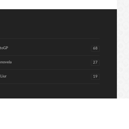
toGP
68
enovela
27
 Liur
19
Home