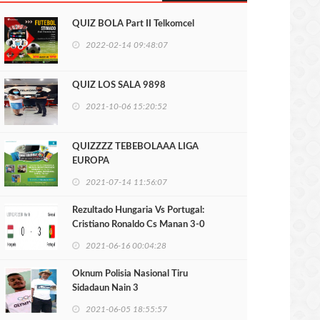
QUIZ BOLA Part II Telkomcel
2022-02-14 09:48:07
QUIZ LOS SALA 9898
2021-10-06 15:20:52
QUIZZZZ TEBEBOLAAA LIGA
EUROPA
2021-07-14 11:56:07
Rezultado Hungaria Vs Portugal:
Cristiano Ronaldo Cs Manan 3-0
2021-06-16 00:04:28
Oknum Polisia Nasional Tiru
Sidadaun Nain 3
2021-06-05 18:55:57