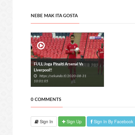
NEBE MAK ITA GOSTA
FULL Joga Pinalti Arsenal Vs
Liverpool!!
https://sekundo.tl/2020-08-31
10:01:05
0 COMMENTS
Sign In
Sign Up
Sign In By Facebook