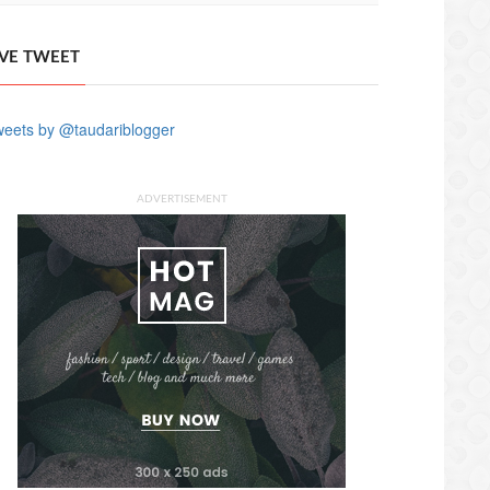
IVE TWEET
eets by @taudariblogger
ADVERTISEMENT