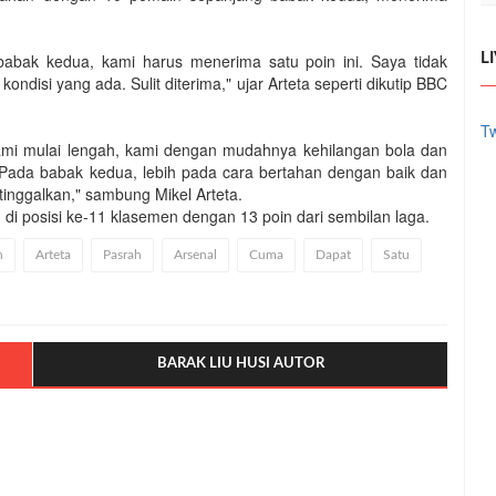
babak kedua, kami harus menerima satu poin ini. Saya tidak
L
kondisi yang ada. Sulit diterima," ujar Arteta seperti dikutip BBC
Tw
ami mulai lengah, kami dengan mudahnya kehilangan bola dan
ada babak kedua, lebih pada cara bertahan dengan baik dan
inggalkan," sambung Mikel Arteta.
 di posisi ke-11 klasemen dengan 13 poin dari sembilan laga.
n
Arteta
Pasrah
Arsenal
Cuma
Dapat
Satu
BARAK LIU HUSI AUTOR