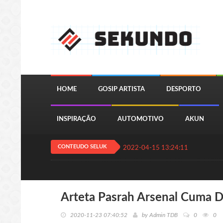
HOME
GOSIP ARTISTA
DESPORTO
INSPIRAÇÃO
AUTOMOTIVO
AKUN
CONTEUDO SELUK
2022-04-15 13:24:11
QUIZ JOGA
Arteta Pasrah Arsenal Cuma D
2020-11-23 07:40:52
by
Admin TDB
0
0