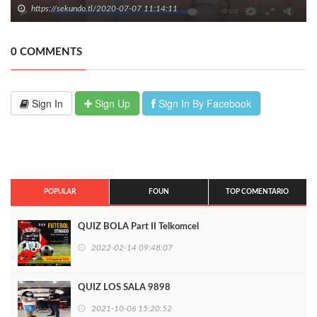
https://sekundo.tl/2020-07-07 11:14:11
0 COMMENTS
Sign In
Sign Up
Sign In By Facebook
POPULAR
FOUN
TOP COMENTARIO
QUIZ BOLA Part II Telkomcel
2022-02-14 09:48:07
QUIZ LOS SALA 9898
2021-10-06 15:20:52