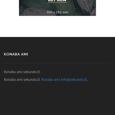
KONABA AMI
Konaba ami sekundo.tl.
Konaba ami sekundo.tl.
Konaba ami info@sekundo.tl.
.