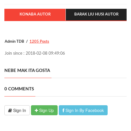
KONABA AUTOR
BARAK LIU HUSI AUTOR
Admin TDB
1205 Posts
Join since : 2018-02-08 09:49:06
NEBE MAK ITA GOSTA
0 COMMENTS
Sign In
Sign Up
Sign In By Facebook