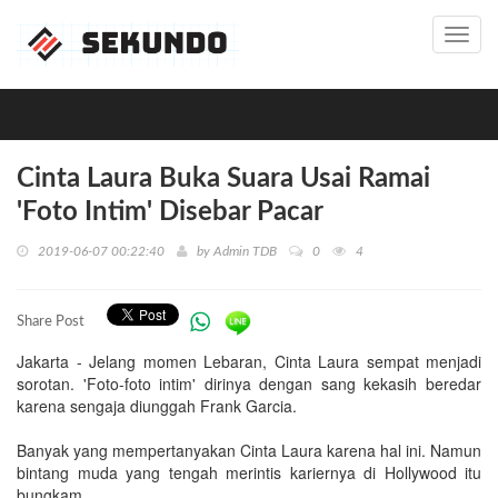
Toggl
navig
Cinta Laura Buka Suara Usai Ramai
'Foto Intim' Disebar Pacar
2019-06-07 00:22:40
by
Admin TDB
0
4
Share Post
Jakarta - Jelang momen Lebaran, Cinta Laura sempat menjadi
sorotan. 'Foto-foto intim' dirinya dengan sang kekasih beredar
karena sengaja diunggah Frank Garcia.
Banyak yang mempertanyakan Cinta Laura karena hal ini. Namun
bintang muda yang tengah merintis kariernya di Hollywood itu
bungkam.