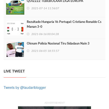
QUIZZZZ TEBEBOLAAA LIGA EUROPA
2021-07-14 11:56:07
Rezultado Hungaria Vs Portugal: Cristiano Ronaldo Cs
Manan 3-0
2021-06-16 00:04:28
Oknum Polisia Nasional Tiru Sidadaun Nain 3
2021-06-05 18:55:57
LIVE TWEET
Tweets by @taudariblogger
ADVERTISEMENT