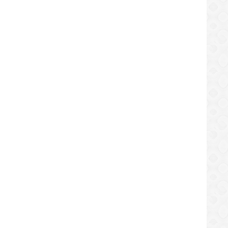
arak Hetan REZULTADO Togel Via
Motivasaun Pop Gardiola Hodi " Sunu"
S
Nia EKIPA Espirito Nebe Grava Iha
ttps://sekundo.tl/2020-08-01
https://sekundo.tl/2020-08-31
Camera!!
8:49
09:40:13