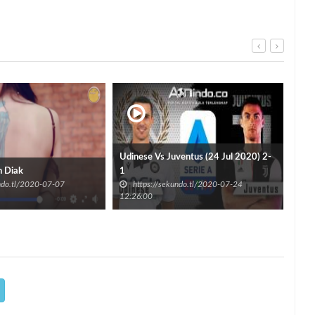
Udinese Vs Juventus (24 Jul 2020) 2-
Hak
n Diak
1
SM
undo.tl/2020-07-07
https://sekundo.tl/2020-07-24
h
12:26:00
08:5