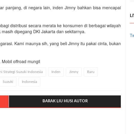
r panjang, di negara lain, inden Jimny bahkan bisa mencapai
L
agi distribusi secara merata ke konsumen di berbagai wilayah
ak masih dipegang DKI Jakarta dan sekitarnya.
Tw
arasi. Kami maunya sih, yang beli Jimny itu pakai cinta, bukan
 Mobil offroad mungil
ni Strategi Suzuki Indonesia
Inden
Jimny
Baru
Suzuki
Indonesia
BARAK LIU HUSI AUTOR