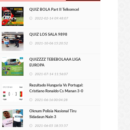
QUIZ BOLA Part II Telkomcel
2022-02-14 09:48:07
QUIZ LOS SALA 9898
2021-10-06 15:20:52
QUIZZZZ TEBEBOLAAA LIGA
EUROPA
2021-07-14 11:56:07
Rezultado Hungaria Vs Portugal:
Cristiano Ronaldo Cs Manan 3-0
2021-06-16 00:04:28
Oknum Polisia Nasional Tiru
Sidadaun Nain 3
2021-06-05 18:55:57