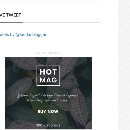
IVE TWEET
eets by @taudariblogger
ADVERTISEMENT