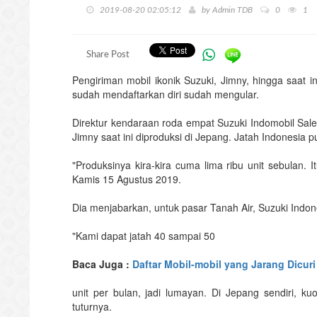
2019-08-20 02:05:12
by
Admin TDB
0
1
Share Post
Pengiriman mobil ikonik Suzuki, Jimny, hingga saat i
sudah mendaftarkan diri sudah mengular.
Direktur kendaraan roda empat Suzuki Indomobil Sale
Jimny saat ini diproduksi di Jepang. Jatah Indonesia p
"Produksinya kira-kira cuma lima ribu unit sebulan. I
Kamis 15 Agustus 2019.
Dia menjabarkan, untuk pasar Tanah Air, Suzuki Indone
"Kami dapat jatah 40 sampai 50
Baca Juga :
Daftar Mobil-mobil yang Jarang Dicuri
unit per bulan, jadi lumayan. Di Jepang sendiri, ku
tuturnya.