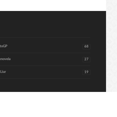
toGP
68
enovela
27
 Liur
19
Home