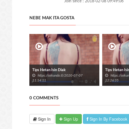
Join since : 2018-02-08 09:49:06
NEBE MAK ITA GOSTA
Tips Hetan Isin Diak
Tips Hetan Isi
https://sekundo.tl/2020-07-07
https://sek
11:14:11
12:26:35
0 COMMENTS
Sign In
Sign Up
Sign In By Facebook