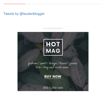
Tweets by @taudariblogger
ADVERTISEMENT