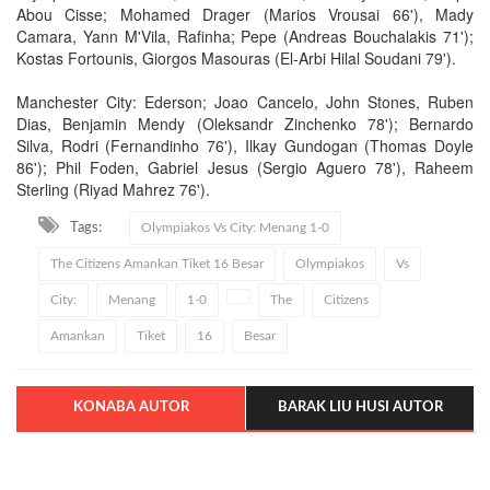
Abou Cisse; Mohamed Drager (Marios Vrousai 66'), Mady
Camara, Yann M'Vila, Rafinha; Pepe (Andreas Bouchalakis 71');
Kostas Fortounis, Giorgos Masouras (El-Arbi Hilal Soudani 79').
Manchester City: Ederson; Joao Cancelo, John Stones, Ruben
Dias, Benjamin Mendy (Oleksandr Zinchenko 78'); Bernardo
Silva, Rodri (Fernandinho 76'), Ilkay Gundogan (Thomas Doyle
86'); Phil Foden, Gabriel Jesus (Sergio Aguero 78'), Raheem
Sterling (Riyad Mahrez 76').
Tags:
Olympiakos Vs City: Menang 1-0
The Citizens Amankan Tiket 16 Besar
Olympiakos
Vs
City:
Menang
1-0
The
Citizens
Amankan
Tiket
16
Besar
KONABA AUTOR
BARAK LIU HUSI AUTOR