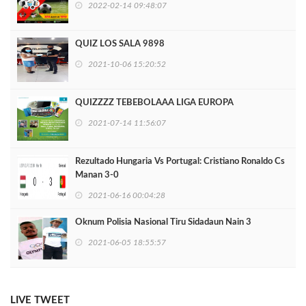
2022-02-14 09:48:07
QUIZ LOS SALA 9898
2021-10-06 15:20:52
QUIZZZZ TEBEBOLAAA LIGA EUROPA
2021-07-14 11:56:07
Rezultado Hungaria Vs Portugal: Cristiano Ronaldo Cs
Manan 3-0
2021-06-16 00:04:28
Oknum Polisia Nasional Tiru Sidadaun Nain 3
2021-06-05 18:55:57
LIVE TWEET