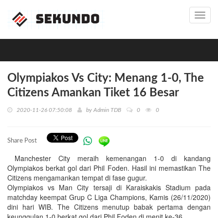
Toggl
navig
Olympiakos Vs City: Menang 1-0, The
Citizens Amankan Tiket 16 Besar
2020-11-26 07:50:08
by
Admin TDB
0
0
Share Post
Manchester City meraih kemenangan 1-0 di kandang
Olympiakos berkat gol dari Phil Foden. Hasil ini memastikan The
Citizens mengamankan tempat di fase gugur.
Olympiakos vs Man City tersaji di Karaiskakis Stadium pada
matchday keempat Grup C Liga Champions, Kamis (26/11/2020)
dini hari WIB. The Citizens menutup babak pertama dengan
keunggulan 1-0 berkat gol dari Phil Foden di menit ke-36.