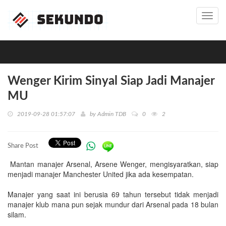
Toggl
navig
Wenger Kirim Sinyal Siap Jadi Manajer
MU
2019-09-28 01:57:07
by
Admin TDB
0
2
Share Post
Mantan manajer Arsenal, Arsene Wenger, mengisyaratkan, siap
menjadi manajer Manchester United jika ada kesempatan.
Manajer yang saat ini berusia 69 tahun tersebut tidak menjadi
manajer klub mana pun sejak mundur dari Arsenal pada 18 bulan
silam.