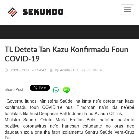
Toggl
navig
TL Deteta Tan Kazu Konfirmadu Foun
COVID-19
2020-08-20 20:54:41
by
Admin TDB
0
4
Share Post
Governu liuhosi Ministériu Saúde iha kinta ne’e deteta tan kazu
konfirmadu foun COVID-19 husi Timoroan na’in ida ne’ebé
foinlalais fila husi Denpasar Bali Indonézia ho Aviaun Citilink.
Ministra Saúde, Odete Maria Freitas Belo, hateten pasiente
pozitivu coronavirus ne’e hanesan estudante no oras nee
daudaun izola ona iha fatin izolamentu Sentru Saúde Vera-Cruz
Dili.