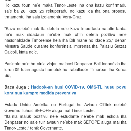
Ho kazu foun ne’e maka Timor-Leste iha ona kazu konfirmadu
sa’e ba 26, kazu 25 rekuperadu no kazu ida iha ona prosesu
tratamentu iha sala izolamentu Vera-Cruz.
”Kazu ne’ebé mak ita deteta ne’e kazu importadu nafatin tanba
ne’e mak sidadaun ne’ebé mak ohin deteta pozitivu ne’e
nasionalidade Timorense hela iha Dili mane ho idade 25,” dehan
Ministra Saúde durante konferénsia imprensa iha Palasiu Sinzas
Caicoli, kinta ne’e.
Pasiente ne’e ho ninia viajen maihosi Denpasar Bali Indonézia iha
loron 05 fulan-agostu hamutuk ho traballadór Timoroan iha Korea
Súl,
Baca Juga :
Hadook-an husi COVID-19, OMS-TL husu povu
kontinua kumpre medida preventiva
Estadu Unidu Amérika no Portugal ho Aviaun Citilink ne’ebé
Governu liuhosi SEFOPE aluga mai Timor-Leste.
“Ita-nia maluk pozitivu ne’e estudante ne’ebé mak eskola iha
Denpasar no sa’e tuir aviaun ne’ebé mak SEFOPE aluga mai iha
Timor-Leste,” tenik Governante.