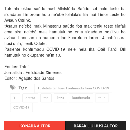
Tuir nia ekipa saúde husi Ministériu Saúde sei halo teste ba
sidadaun Timoroan hotu ne’ebé foinlalais fila mai Timor-Leste ho
Aviaun Citilink.
”Asaun ne’ebé mak Ministeriu saúde foti mak tenki teste filafali
ema sira ne’ebé mak hamutuk ho ema sidadaun pozitivu ho
aviaun hanesan no aumenta tan kuaretena loron 14 hahú sura
husi ohin,” tenik Odete.
Pasiente konfirmadu COVID-19 ne’e hela iha Otél Faról Dili
hamutuk ho okupante na’in 10.
Fontes: Tatoli.tl
Jornalista : Felicidade Ximenes
Editór : Agapito dos Santos
Tags:
TL deteta tan kazu konfirmadu foun COVID-19
TL
deteta
tan
kazu
konfirmadu
foun
COVID-19
KONABA AUTOR
BARAK LIU HUSI AUTOR