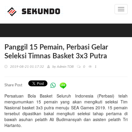
Toggl
navig
Panggil 15 Pemain, Perbasi Gelar
Seleksi Timnas Basket 3x3 Putra
2019-08-21 01:17:32
by
Admin TDB
0
1
Share Post
Persatuan Bola Basket Seluruh Indonesia (Perbasi) telah
mengumumkan 15 pemain yang akan mengikuti seleksi Tim
Nasional basket 3x3 putra menuju SEA Games 2019. 15 pemain
tersebut dipastikan bakal mengikuti seleksi tahap pertama di
bawah asuhan pelatih Ali Budimansyah dan asisten pelatih Tri
Hartanto.