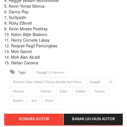
4. Reggie William Mononimbar
5. Kevin Yonas Sitorus
6. Danny Ray
7. Surliyadin
8. Rizky Effendi
9. Kevin Moses Poetiray
10. Katon Adjie Baskoro
11. Henry Cornelis Lakay
12. Respati Ragil Pamungkas
13. Moh Saroni
14. Moh Alan As'adi
15. Stefan Carsera
Tags:
Panggil 15 Pemain
Perbasi Gelar Seleksi Timnas Basket 3x3 Putra
Panggil
15
Pemain
Perbasi
Gelar
Seleksi
Timnas
Basket
3x3
Putra
KONABA AUTOR
BARAK LIU HUSI AUTOR