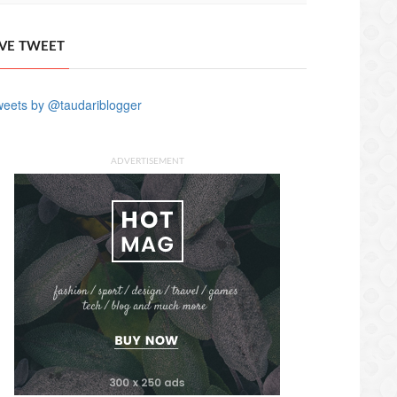
IVE TWEET
eets by @taudariblogger
ADVERTISEMENT